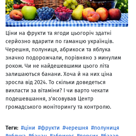
Ціни на фрукти та ягоди цьогоріч здатні
серйозно вдарити по гаманцю українців.
Черешня, полуниця, абрикоси та яблука
значно подорожчали, порівняно з минулим
роком. Чи не найдешевшими цього літа
залишаються банани. Хоча й на них ціна
зросла від 2024. То скільки доведеться
викласти за вітаміни? І чи варто чекати
подешевшання, з'ясовував Центр
громадського моніторингу та контролю.
Теги:
ціни
фрукти
черешня
полуниця