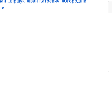
ман Свірщук
Іван Катревич
Огороднік
ни