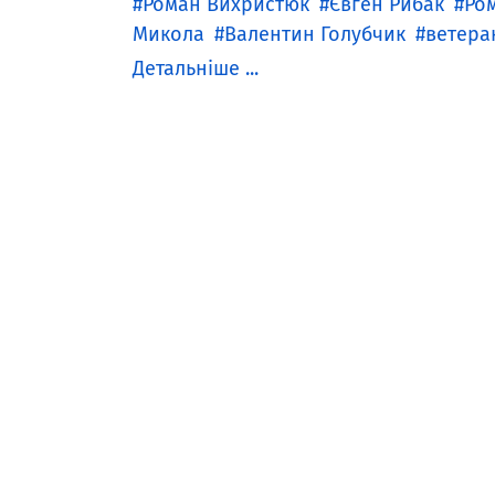
Роман Вихристюк
Євген Рибак
Ро
Микола
Валентин Голубчик
ветера
Детальніше ...