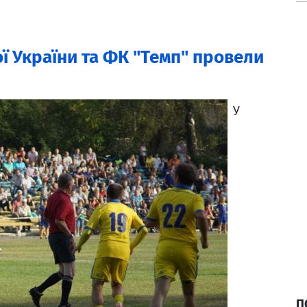
ї України та ФК "Темп" провели
У
П