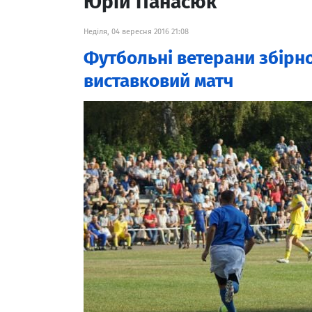
Юрій Панасюк
Неділя, 04 вересня 2016 21:08
Футбольні ветерани збірно
виставковий матч