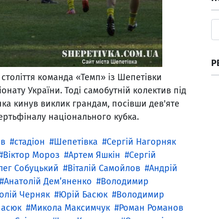
Р
 століття команда «Темп» із Шепетівки
онату України. Тоді самобутній колектив під
ка кинув виклик грандам, посівши дев'яте
ертьфіналу національного кубка.
ив
стадіон
Шепетівка
Сергій Нагорняк
Віктор Мороз
Артем Яшкін
Сергій
лег Собуцький
Віталій Самойлов
Андрій
Анатолій Дем’яненко
Володимир
олій Черняк
Юрій Басюк
Володимир
насюк
Микола Максимчук
Роман Романов