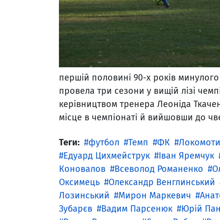
першій половині 90-х років минулого
провела три сезони у вищій лізі чемпі
керівництвом тренера Леоніда Ткачен
місце в чемпіонаті й вийшовши до чв
Теги:
футбол
Темп
ФК
Локомот
Едуард Цихмейструк
Іван Яремчук
Коновалов
Всеволод Романенко
О
Оксимець
Олександр Венглинський
Лозинський
Мирон Маркевич
Анат
Зубарєв
Вадим Парсенюк
Юрій Па