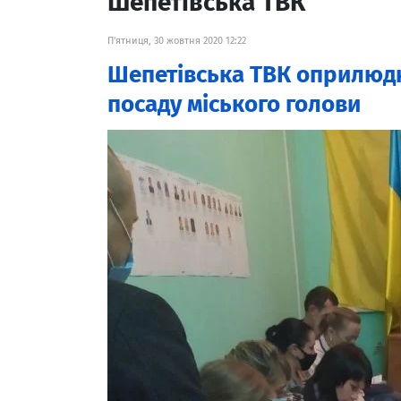
Шепетівська ТВК
П'ятниця, 30 жовтня 2020 12:22
Шепетівська ТВК оприлюдн
посаду міського голови