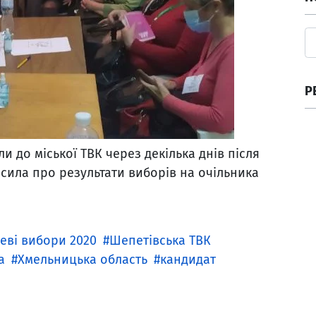
Р
и до міської ТВК через декілька днів після
лосила про результати виборів на очільника
еві вибори 2020
Шепетівська ТВК
а
Хмельницька область
кандидат