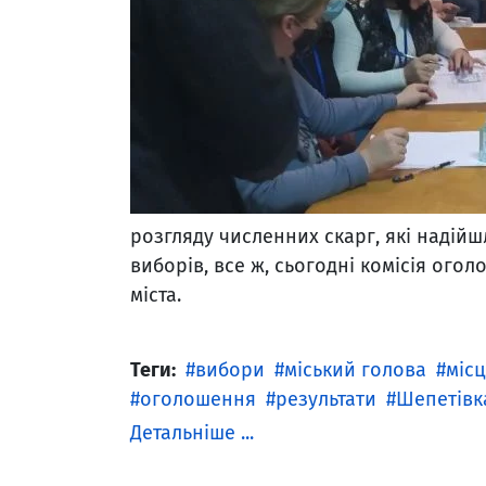
розгляду численних скарг, які надійшл
виборів, все ж, сьогодні комісія ого
міста.
Теги:
вибори
міський голова
місц
оголошення
результати
Шепетівк
Детальніше ...