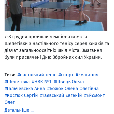
7-8 грудня пройшли чемпіонати міста
Шепетівки з настільного тенісу серед юнаків та
дівчат загальноосвітніх шкіл міста. Змагання
були присвячені Дню Збройних сил України.
Теги:
настільний теніс
спорт
змагання
Шепетівка
НВК №1
Швець Ольга
Гальчевська Анна
Божок Олена Олегівна
Костюк Сергій
Гаєвський Євгеній
Ейсмонт
Олег
Детальніше ...