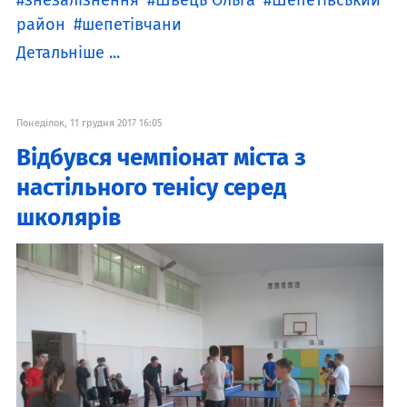
знезалізнення
Швець Ольга
Шепетівський
район
шепетівчани
Детальніше ...
Понеділок, 11 грудня 2017 16:05
Відбувся чемпіонат міста з
настільного тенісу серед
школярів