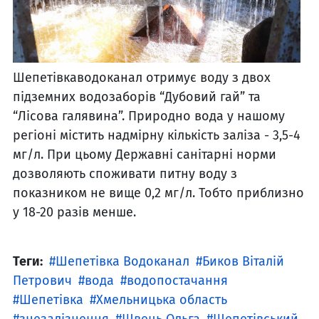
Шепетівкаводоканал отримує воду з двох
підземних водозаборів “Дубовий гай” та
“Лісова галявина”. Природно вода у нашому
регіоні містить надмірну кількість заліза - 3,5-4
мг/л. При цьому Державні санітарні норми
дозволяють споживати питну воду з
показником не вище 0,2 мг/л. Тобто приблизно
у 18-20 разів менше.
Теги:
Шепетівка Водоканал
Биков Віталій
Петрович
вода
водопостачання
Шепетівка
Хмельницька область