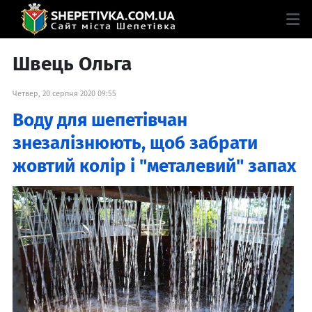
Швець Ольга
Четвер, 20 серпня 2020 09:55
Воду для шепетівчан
знезалізнюють, щоб забрати
жовтий колір і "металевий" запах