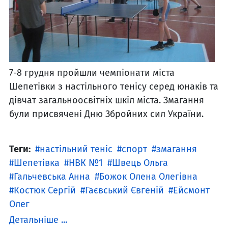
7-8 грудня пройшли чемпіонати міста
Шепетівки з настільного тенісу серед юнаків та
дівчат загальноосвітніх шкіл міста. Змагання
були присвячені Дню Збройних сил України.
Теги:
настільний теніс
спорт
змагання
Шепетівка
НВК №1
Швець Ольга
Гальчевська Анна
Божок Олена Олегівна
Костюк Сергій
Гаєвський Євгеній
Ейсмонт
Олег
Детальніше ...