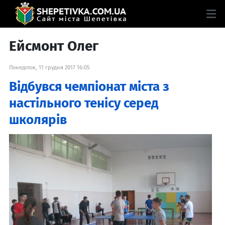
Ейсмонт Олег
Понеділок, 11 грудня 2017 16:05
Відбувся чемпіонат міста з
настільного тенісу серед
школярів