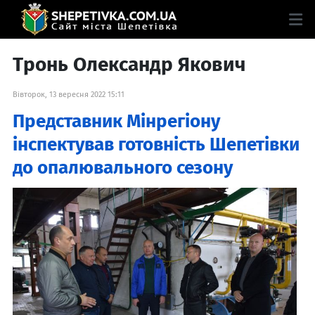
Тронь Олександр Якович
Вівторок, 13 вересня 2022 15:11
Представник Мінрегіону
інспектував готовність Шепетівки
до опалювального сезону