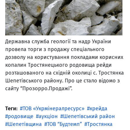
Державна служба геології та надр України
провела торги з продажу спеціального
дозволу на користування покладами корисних
копалин Тростянецького родовища рейди
розташованого на східній околиці с. Тростянка
Шепетівського району. Про це стало відомо з
сайту “Прозорро.Продажі”.
Теги:
ТОВ «Укрмінералресурс»
крейда
родовище
аукціон
Шепетівський район
Шепетівщина
ТОВ “Будтемп”
Тростянка