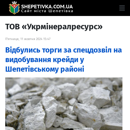
ТОВ «Укрмінералресурс»
П'ятниця, 11 жовтня 2024 15:47
Відбулись торги за спецдозвіл на
видобування крейди у
Шепетівському районі