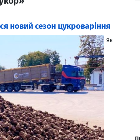
цукор»
ся новий сезон цукроваріння
Як
П