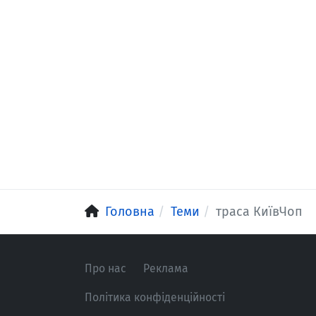
Головна
Теми
траса КиївЧоп
Про нас
Реклама
Політика конфіденційності