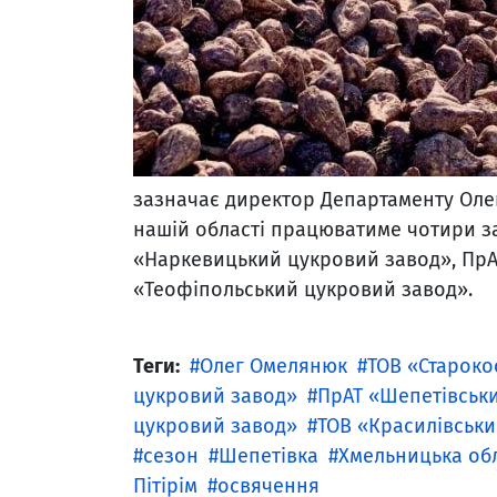
зазначає директор Департаменту Оле
нашій області працюватиме чотири за
«Наркевицький цукровий завод», ПрА
«Теофіпольський цукровий завод».
Теги:
Олег Омелянюк
ТОВ «Староко
цукровий завод»
ПрАТ «Шепетівськ
цукровий завод»
ТОВ «Красилівськ
сезон
Шепетівка
Хмельницька об
Пітірім
освячення