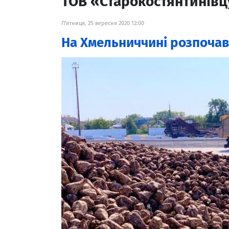
ТОВ «Старокостянтинів
П'ятниця, 25 вересня 2020 12:00
На Хмельниччині розпочав