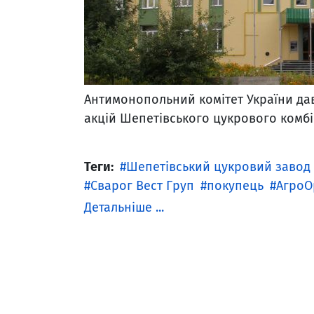
Антимонопольний комітет України да
акцій Шепетівського цукрового комбі
Теги:
Шепетівський цукровий завод
Сварог Вест Груп
покупець
АгроО
Детальніше ...