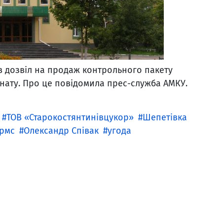
в дозвіл на продаж контрольного пакету
нату. Про це повідомила прес-служба АМКУ.
ТОВ «Старокостянтинівцукор»
Шепетівка
рмс
Олександр Співак
угода