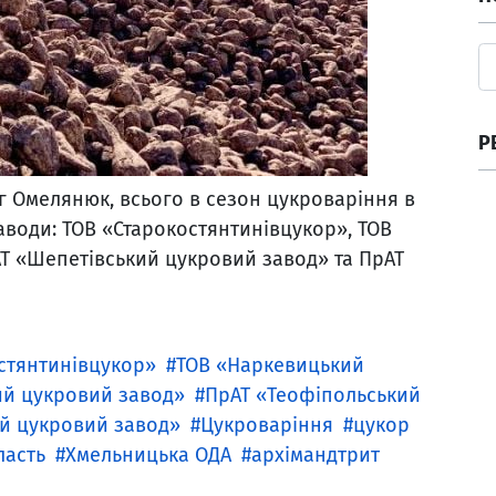
Р
г Омелянюк, всього в сезон цукроваріння в
води: ТОВ «Старокостянтинівцукор», ТОВ
Т «Шепетівський цукровий завод» та ПрАТ
стянтинівцукор»
ТОВ «Наркевицький
ий цукровий завод»
ПрАТ «Теофіпольський
ий цукровий завод»
Цукроваріння
цукор
ласть
Хмельницька ОДА
архімандтрит