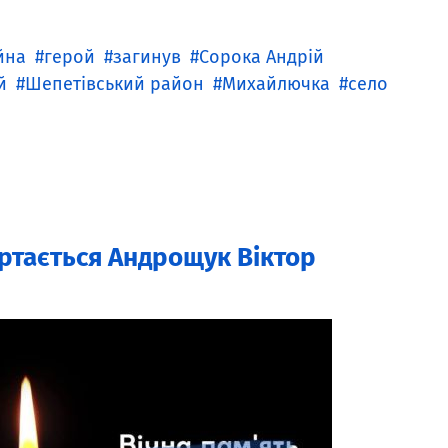
йна
герой
загинув
Сорока Андрій
й
Шепетівський район
Михайлючка
село
ертається Андрощук Віктор