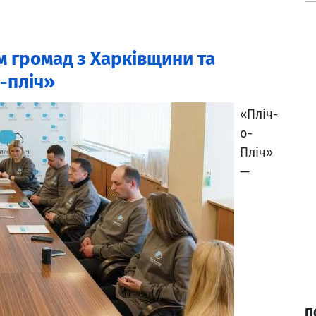
м громад з Харківщини та
-пліч»
«Пліч-
о-
Пліч»
—
П