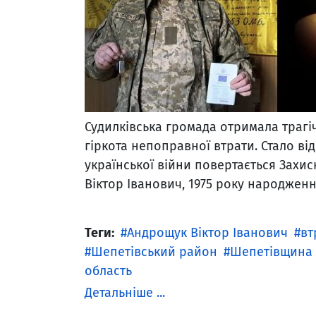
Судилківська громада отримала трагічн
гіркота непоправної втрати. Стало ві
української війни повертається Захис
Віктор Іванович, 1975 року народженн
Теги:
Андрощук Віктор Іванович
вт
Шепетівський район
Шепетівщина
область
Детальніше ...