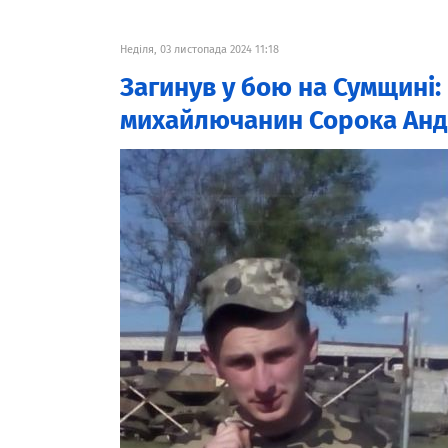
Неділя, 03 листопада 2024 11:18
Загинув у бою на Сумщині:
михайлючанин Сорока Анд