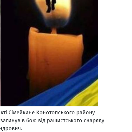
нкті Сімейкине Конотопського району
у загинув в бою від рашистського снаряду
ндрович.