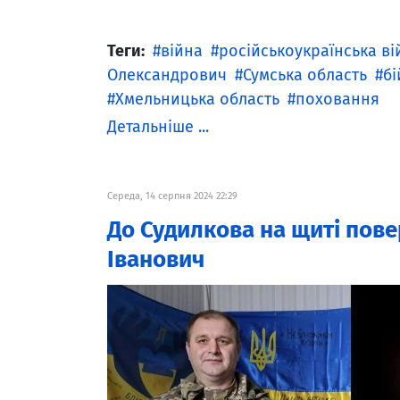
Теги:
війна
російськоукраїнська ві
Олександрович
Сумська область
бі
Хмельницька область
поховання
Детальніше ...
Середа, 14 серпня 2024 22:29
До Судилкова на щиті пов
Іванович