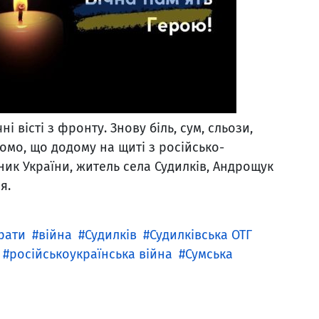
і вісті з фронту. Знову біль, сум, сльози,
домо, що додому на щиті з російсько-
ник України, житель села Судилків, Андрощук
я.
рати
війна
Судилків
Судилківська ОТГ
російськоукраїнська війна
Сумська