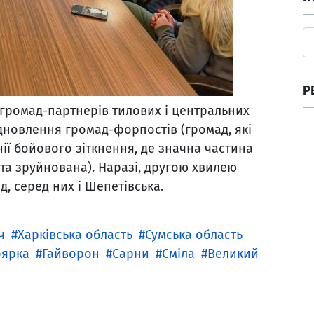
Р
громад-партнерів тилових і центральних
ідновлення громад-форпостів (громад, які
ії бойового зіткнення, де значна частина
та зруйнована). Наразі, другою хвилею
д, серед них і Шепетівська.
ч
Харківська область
Сумська область
оярка
Гайворон
Сарни
Сміла
Великий