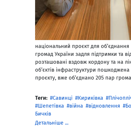
національний проєкт для об’єднання 
громад України задля підтримки та в
розташовані вздовж кордону та на лін
об’єктів інфраструктури пошкоджена 
проєкту, вже об’єднано 205 пар грома
Теги:
Савинці
Кириківка
Плічоплі
Шепетівка
війна
відновлення
Б
Бичків
Детальніше ...