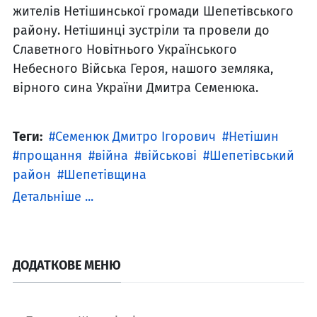
жителів Нетішинської громади Шепетівського
району. Нетішинці зустріли та провели до
Славетного Новітнього Українського
Небесного Війська Героя, нашого земляка,
вірного сина України Дмитра Семенюка.
Теги:
Семенюк Дмитро Ігорович
Нетішин
прощання
війна
військові
Шепетівський
район
Шепетівщина
Детальніше ...
ДОДАТКОВЕ МЕНЮ