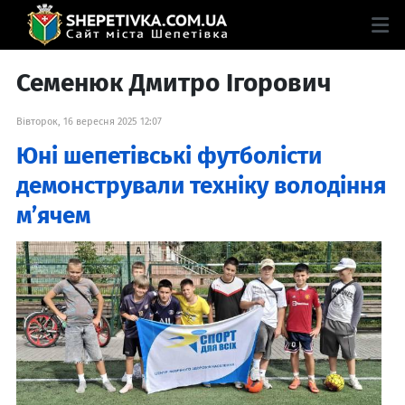
Семенюк Дмитро Ігорович
Вівторок, 16 вересня 2025 12:07
Юні шепетівські футболісти
демонстрували техніку володіння
м’ячем