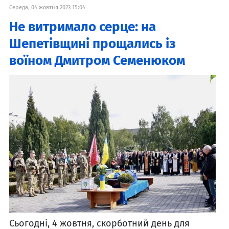
Середа, 04 жовтня 2023 15:04
Не витримало серце: на
Шепетівщині прощались із
воїном Дмитром Семенюком
Сьогодні, 4 жовтня, скорботний день для