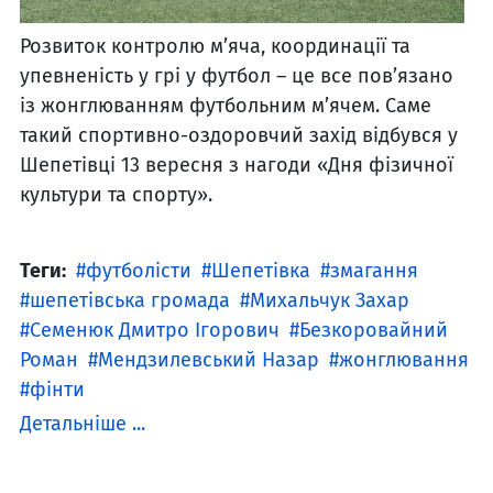
Розвиток контролю м’яча, координації та
упевненість у грі у футбол – це все пов’язано
із жонглюванням футбольним м’ячем. Саме
такий спортивно-оздоровчий захід відбувся у
Шепетівці 13 вересня з нагоди «Дня фізичної
культури та спорту».
Теги:
футболісти
Шепетівка
змагання
шепетівська громада
Михальчук Захар
Семенюк Дмитро Ігорович
Безкоровайний
Роман
Мендзилевський Назар
жонглювання
фінти
Детальніше ...