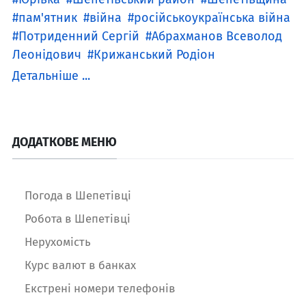
пам'ятник
війна
російськоукраїнська війна
Потриденний Сергій
Абрахманов Всеволод
Леонідович
Крижанський Родіон
Детальніше ...
ДОДАТКОВЕ МЕНЮ
Погода в Шепетівці
Робота в Шепетівці
Нерухомість
Курс валют в банках
Екстрені номери телефонів