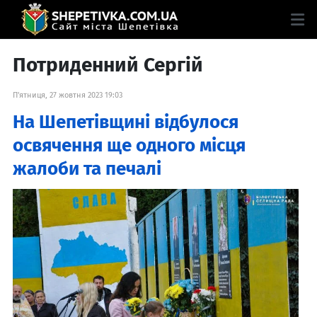
Потриденний Сергій
П'ятниця, 27 жовтня 2023 19:03
На Шепетівщині відбулося
освячення ще одного місця
жалоби та печалі