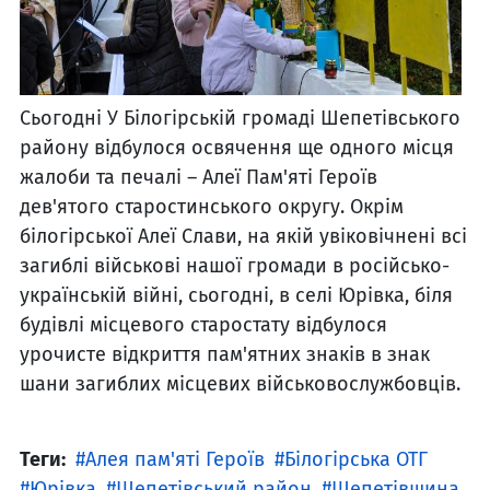
Сьогодні У Білогірській громаді Шепетівського
району відбулося освячення ще одного місця
жалоби та печалі – Алеї Пам'яті Героїв
дев'ятого старостинського округу. Окрім
білогірської Алеї Слави, на якій увіковічнені всі
загиблі військові нашої громади в російсько-
українській війні, сьогодні, в селі Юрівка, біля
будівлі місцевого старостату відбулося
урочисте відкриття пам'ятних знаків в знак
шани загиблих місцевих військовослужбовців.
Теги:
Алея пам'яті Героїв
Білогірська ОТГ
Юрівка
Шепетівський район
Шепетівщина