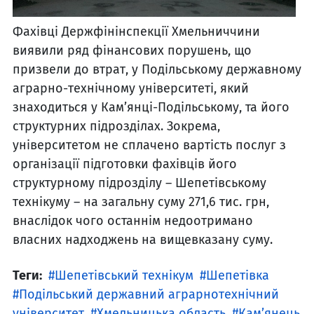
Фахівці Держфінінспекції Хмельниччини
виявили ряд фінансових порушень, що
призвели до втрат, у Подільському державному
аграрно-технічному університеті, який
знаходиться у Кам’янці-Подільському, та його
структурних підрозділах. Зокрема,
університетом не сплачено вартість послуг з
організації підготовки фахівців його
структурному підрозділу – Шепетівському
технікуму – на загальну суму 271,6 тис. грн,
внаслідок чого останнім недоотримано
власних надходжень на вищевказану суму.
Теги:
Шепетівський технікум
Шепетівка
Подільський державний аграрнотехнічний
університет
Хмельницька область
Кам’янець