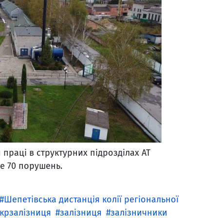
праці в структурних підрозділах АТ
ше 70 порушень.
Шепетівська дистанція колії регіональної
крзалізниця
залізниця
залізничники