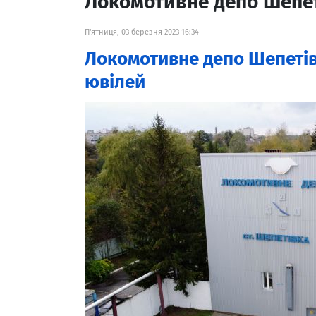
Локомотивне депо Шепе
П'ятниця, 03 березня 2023 16:34
Локомотивне депо Шепетів
ювілей