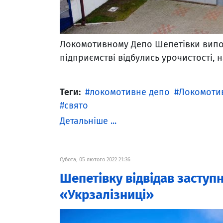
Локомотивному Депо Шепетівки виповн
підприємстві відбулись урочистості, 
Теги:
локомотивне депо
Локомоти
свято
Детальніше ...
Субота, 05 лютого 2022 21:36
Шепетівку відвідав заступ
«Укрзалізниці»