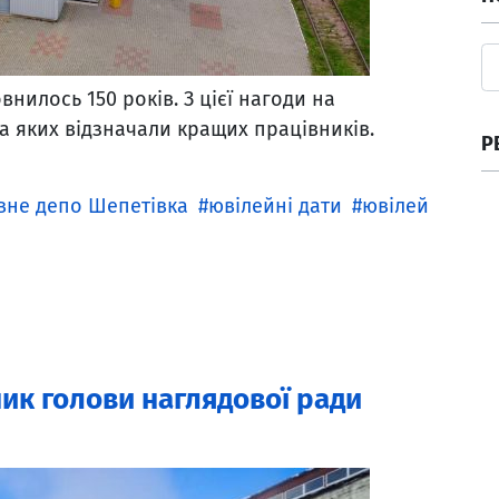
илось 150 років. З цієї нагоди на
на яких відзначали кращих працівників.
Р
вне депо Шепетівка
ювілейні дати
ювілей
ник голови наглядової ради