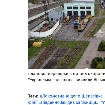
планової перевірки з питань охорони 
"Українська залізниця" виявили біль
Теги:
Локомотивне депо Шепетівка
філії «ПівденноЗахідна залізниця»
У