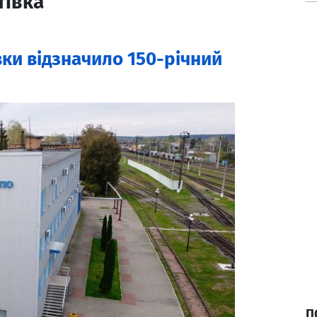
тівка
ки відзначило 150-річний
П