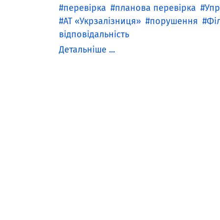
перевірка
планова перевірка
Упр
АТ «Укрзалізниця»
порушення
Філ
відповідальність
Детальніше ...