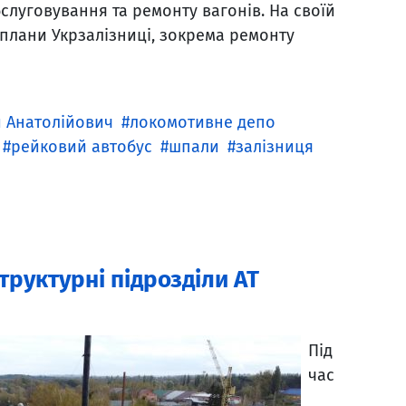
слуговування та ремонту вагонів. На своїй
 плани Укрзалізниці, зокрема ремонту
 Анатолійович
локомотивне депо
рейковий автобус
шпали
залізниця
труктурні підрозділи АТ
Під
час