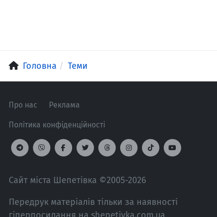
Головна
Теми
Про нас
Реклама
Політика конфіденційності
Сайт міста Шепетівка ©2005-2026
Передрук матеріалів тільки за наявності
гіперпосилання на shepetivka.com.ua