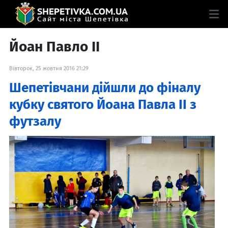
Йоан Павло ІІ
Вівторок, 25 жовтня 2016 21:29
Шепетівчани дійшли до фіналу
кубку cвятого Йоана Павла ІІ з
футзалу