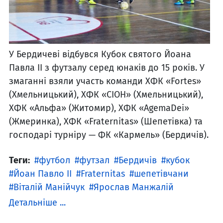
У Бердичеві відбувся Кубок cвятого Йоана
Павла ІІ з футзалу серед юнаків до 15 років. У
змаганні взяли участь команди ХФК «Fortes»
(Хмельницький), ХФК «СІОН» (Хмельницький),
ХФК «Альфа» (Житомир), ХФК «AgemaDei»
(Жмеринка), ХФК «Fraternitas» (Шепетівка) та
господарі турніру — ФК «Кармель» (Бердичів).
Теги:
футбол
футзал
Бердичів
кубок
Йоан Павло ІІ
Fraternitas
шепетівчани
Віталій Манійчук
Ярослав Манжалій
Детальніше ...