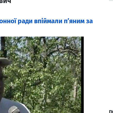
ович
онної ради впіймали п’яним за
П