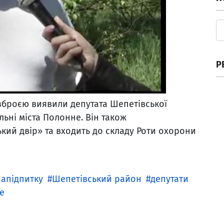
Р
зброєю виявили депутата Шепетівської
ьні міста Полонне. Він також
кий двір» та входить до складу Роти охорони
напідпитку
Шепетівський район
депутати
е