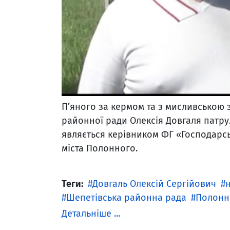
П’яного за кермом та з мисливською 
районної ради Олексія Довгаля патрул
являється керівником ФГ «Господарсь
міста Полонного.
Теги:
Довгаль Олексій Сергійович
Шепетівська районна рада
Полонн
Детальніше ...