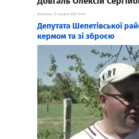
Довгаль Олексій Сергій
Вівторок, 21 червня 2022 15:44
Депутата Шепетівської рай
кермом та зі зброєю