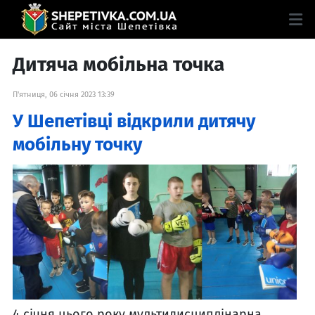
Дитяча мобільна точка
П'ятниця, 06 січня 2023 13:39
У Шепетівці відкрили дитячу
мобільну точку
4 січня цього року мультидисциплінарна