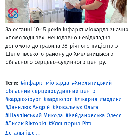
За останні 10-15 років інфаркт міокарда значно
«помолодшав». Нещодавно невідкладна
допомога доправила 38-річного пацієнта з
Шепетівського району до Хмельницького
обласного серцево-судинного центру.
Теги:
інфаркт міокарда
Хмельницький
обласний серцевосудинний центр
кардіохірург
кардіолог
лікарня
медики
Данилюк Андрій
Ковальчук Ольга
Шавлінський Микола
Кайдановська Олеся
Лисак Вікторія
Кляшторна Ріта
Детальніше ...