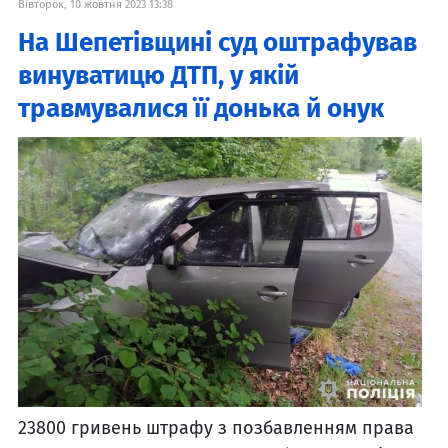
Вівторок, 10 жовтня 2023 13:38
На Шепетівщині суд оштрафував
винуватицю ДТП, у якій
травмувалися її донька й онук
23800 гривень штрафу з позбавленням права