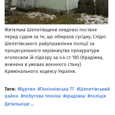
Жителька Шепетівщини невдовзі постане
перед судом за те, що обікрала сусідку. Слідчі
Шепетівського райуправління поліції за
процесуального керівництва прокуратури
оголосили їй підозру за ч.4 ст 185 (Крадіжка,
вчинена в умовах воєнного стану)
Кримінального кодексу України.
Теги:
Буртин
Понінківська ТГ
Шепетівський
район
побутова техніка
крадіжка
поліція
Детальніше ...