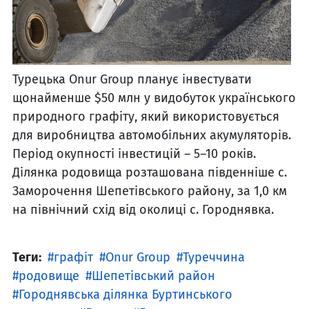
Турецька Onur Group планує інвестувати
щонайменше $50 млн у видобуток українського
природного графіту, який використовується
для виробництва автомобільних акумуляторів.
Період окупності інвестицій – 5–10 років.
Ділянка родовища розташована південніше с.
Заморочення Шепетівського району, за 1,0 км
на північний схід від околиці с. Городнявка.
Теги:
графіт
Onur Group
Туреччина
родовище
Шепетівський район
Городнявська ділянка Буртинського