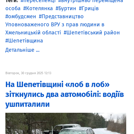
Теги:
переселенці
внутрішньо переміщена
особа
Котелянка
Буртин
Гриців
омбудсмен
Представництво
Уповноваженого ВРУ з прав людини в
Хмельницькій області
Шепетівський район
Шепетівщина
Детальніше ...
Вівторок, 30 грудня 2025 12:13
На Шепетівщині «лоб в лоб»
зіткнулись два автомобілі: водіїв
ушпиталили