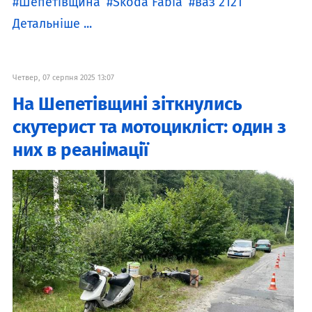
Шепетівщина
Škoda Fabia
ваз 2121
Детальніше ...
Четвер, 07 серпня 2025 13:07
На Шепетівщині зіткнулись
скутерист та мотоцикліст: один з
них в реанімації