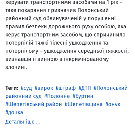
керувати транспортними засобами на 1 рік –
таке покарання призначив Полонський
районний суд обвинуваченій у порушенні
правил безпеки дорожнього руху особою, яка
керує транспортним засобом, що спричинило
потерпілій тяжкі тілесні ушкодження та
потерпілому – ушкодження середньої тяжкості,
визнавши її винною в інкримінованому
злочині.
Теги:
суд
вирок
штраф
ДТП
Полонський
районний суд
Полонне
Буртин
Шепетівський район
Шепетівщина
онук
дочка
Детальніше ...