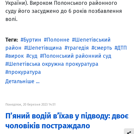
України). Вироком Полонського районного
суду його засуджено до 6 років позбавлення
волі.
Теги:
Буртин
Полонне
Шепетівський
район
Шепетівщина
трагедія
смерть
ДТП
вирок
суд
Полонський районний суд
Шепетівська окружна прокуратура
прокуратура
Детальніше ...
Понеділок, 20 березня 2023 14:51
П’яний водій в’їхав у підводу: двоє
чоловіків постраждало