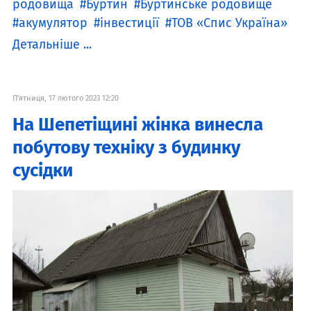
родовища
Буртин
Буртинське родовище
акумулятор
інвестиції
ТОВ «Спис Україна»
Детальніше ...
П'ятниця, 17 лютого 2023 12:20
На Шепетіщині жінка винесла
побутову техніку з будинку
сусідки