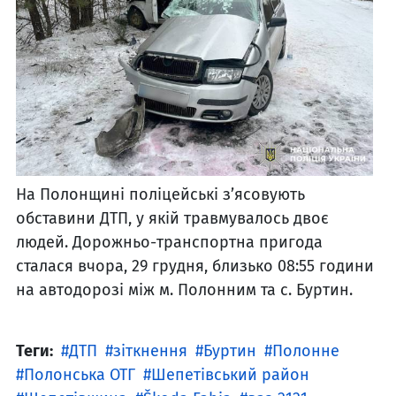
На Полонщині поліцейські з’ясовують
обставини ДТП, у якій травмувалось двоє
людей. Дорожньо-транспортна пригода
сталася вчора, 29 грудня, близько 08:55 години
на автодорозі між м. Полонним та с. Буртин.
Теги:
ДТП
зіткнення
Буртин
Полонне
Полонська ОТГ
Шепетівський район