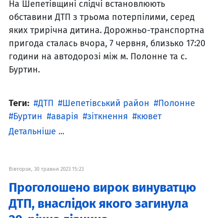
На Шепетівщині слідчі встановлюють
обставини ДТП з трьома потерпілими, серед
яких трирічна дитина. Дорожньо-транспортна
пригода сталась вчора, 7 червня, близько 17:20
години на автодорозі між м. Полонне та с.
Буртин.
Теги:
ДТП
Шепетівський район
Полонне
Буртин
аварія
зіткнення
кювет
Детальніше ...
Вівторок, 30 травня 2023 15:23
Проголошено вирок винуватцю
ДТП, внаслідок якого загинула