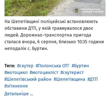
На Шепетівщині поліцейські встановлюють
обставини ДТП, у якій травмувалося двоє
людей. Дорожньо-транспортна пригода
сталася вчора, 6 серпня, близько 10:35 години
неподалік с. Буртин.
Теги:
скутер
Полонська ОТГ
Буртин
мотоцикл
мотоцикліст
скутерист
Шепетівський район
Шепетівщина
ДТП
зіткнення
Детальніше ...