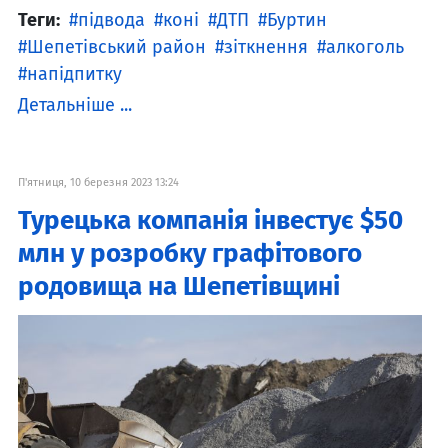
Теги:
підвода
коні
ДТП
Буртин
Шепетівський район
зіткнення
алкоголь
напідпитку
Детальніше ...
П'ятниця, 10 березня 2023 13:24
Турецька компанія інвестує $50
млн у розробку графітового
родовища на Шепетівщині