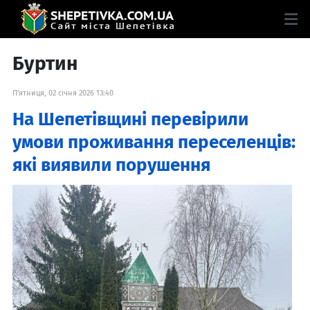
Буртин
П'ятниця, 02 січня 2026 13:40
На Шепетівщині перевірили
умови проживання переселенців:
які виявили порушення