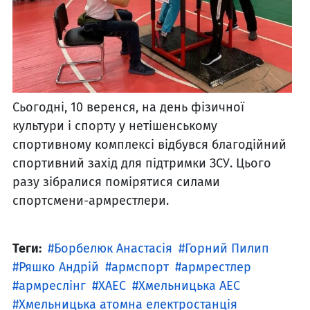
Сьогодні, 10 веренся, на день фізичної
культури і спорту у нетішенському
спортивному комплексі відбувся благодійний
спортивний захід для підтримки ЗСУ. Цього
разу зібралися помірятися силами
спортсмени-армрестлери.
Теги:
Борбелюк Анастасія
Горний Пилип
Ряшко Андрій
армспорт
армрестлер
армреслінг
ХАЕС
Хмельницька АЕС
Хмельницька атомна електростанція