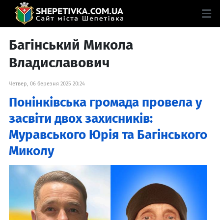
Багінський Микола
Владиславович
Четвер, 06 березня 2025 20:24
Понінківська громада провела у
засвіти двох захисників:
Муравського Юрія та Багінського
Миколу