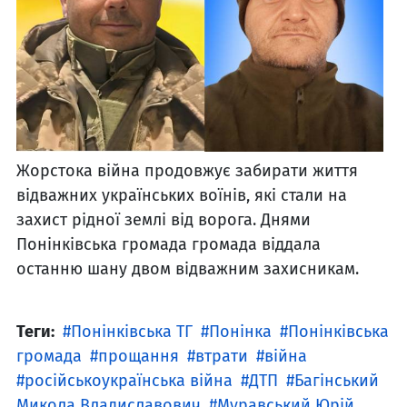
Жорстока війна продовжує забирати життя
відважних українських воїнів, які стали на
захист рідної землі від ворога. Днями
Понінківська громада громада віддала
останню шану двом відважним захисникам.
Теги:
Понінківська ТГ
Понінка
Понінківська
громада
прощання
втрати
війна
російськоукраїнська війна
ДТП
Багінський
Микола Владиславович
Муравський Юрій