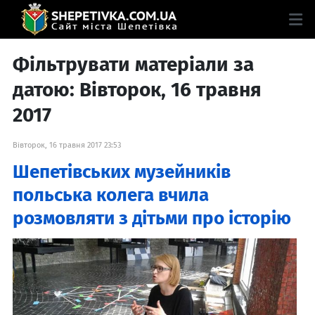
Фільтрувати матеріали за
датою: Вівторок, 16 травня
2017
Вівторок, 16 травня 2017 23:53
Шепетівських музейників
польська колега вчила
розмовляти з дітьми про історію