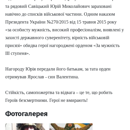
та р
ядовий Савіцький Юрій Миколайович
зараховані
на
вічно до списків військової частини.
Одним на
казом
Президента України №270/2015 від 15 травня 2015 року
«за особисту мужність, високий професіоналізм, виявлені у
захисті державного суверенітету, вірність військовій
присязі»
обидва герої
нагороджені
ор
деном «За мужність
ІІІ ступеня».
Нагороду Юрія передали його батькам, за тата о
рден
отримував Ярослав - син Валентина.
Стійкість, самопожертва та відвага – це те, що робить
Героїв безсмертними. Герої не вмирають!
Фотогалерея