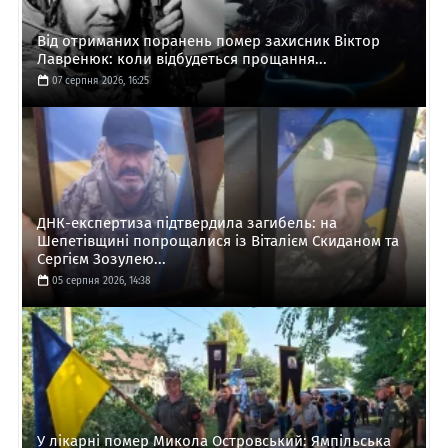
Від отриманих поранень помер захисник Віктор
Лавренюк: коли відбудеться прощання...
07 серпня 2026, 16:25
ДНК-експертиза підтвердила загибель: на
Шепетівщині попрощалися із Віталієм Скиданом та
Сергієм Зозулею...
05 серпня 2026, 14:38
У лікарні помер Микола Островський: Ямпільська