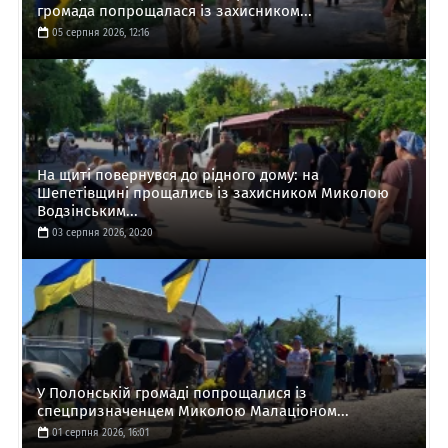
громада попрощалася із захисником...
05 серпня 2026, 12:16
На щиті повернувся до рідного дому: на
Шепетівщині прощались із захисником Миколою
Водзінським...
03 серпня 2026, 20:20
У Полонській громаді попрощалися із
спецпризначенцем Миколою Малаціоном...
01 серпня 2026, 16:01