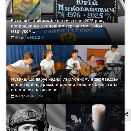
Вважався зниклим безвісти з січня 2025 року:
попрощалися з головним сержантом Юрієм
Марчуком...
07 серпня 2026, 20:41
Музика, що дарує надію: у Полонному нідерландські
волонтери підтримали родини зниклих безвісти та
полонених захисників...
07 серпня 2026, 17:54