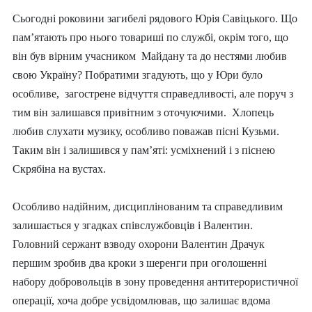
Сьогодні роковини загибелі рядового Юрія Савіцького. Що
пам’ятають про нього товариші по службі, окрім того, що
він був вірним учасником Майдану та до нестями любив
свою Україну?
Побратими згадують, що у Юри було
особливе, загострене відчуття справедливості, але поруч з
тим він залишався привітним з оточуючими. Хлопець
любив слухати музику, особливо п
оважав пісні Кузьми
.
Таким він і залишився у пам’яті: усміхнений і з піснею
Скрябіна на вустах.
Особливо надійним, дисциплінованим та справедливим
залишається у згадках співслужбовців і Валентин.
Головний сержант
в
зводу охорони Валентин Драчук
першим зробив два крок
и з шеренги при оголошенні
набору добровольців в зону проведення антитерористичної
операції, х
оча добре усвідомлював, що залишає вдома