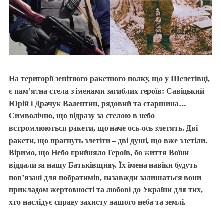
На території зенітного ракетного полку, що у Шепетівці,
є пам’ятна стела з іменами загиблих героїв:
Савіцький
Юрій
і
Драчук Валентин
, рядовий та старшина…
Символічно, що відразу за стелою в небо
встромлюються ракети, що наче ось-ось злетять. Дві
ракети, що прагнуть злетіти – дві душі, що вже злетіли.
Віримо, що Небо прийняло Героїв, бо життя Воїни
віддали за нашу Батьківщину. Їх імена навіки будуть
пов’язані для побратимів, назавжди залишаться вони
прикладом жертовності та любові до України для тих,
хто наслідує справу захисту нашого неба та землі.