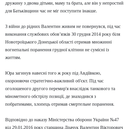
дружину з двома дітьми, маму та брата
, але він у непростий
для Батьківщини час не міг поступити інакше.
З війни до рідних Валентин живим не повернувся, під час
виконання службових обов’язків 30 грудня 2014 року біля
Новотроїцького Донецької області отримав множинні
вогнепальні поранення грудної клітини не сумісні із
життям.
Юра загинув навесні того ж року під Авдіївкою,
охороняючи стратегічно-важливий об'єкт. Під час
оголошеного другого перемир'я внаслідок танкового та
мінометного обстрілу позиції, де знаходився з
побратимами, хлопець отримав смертельне поранення.
Відповідно до наказу Міністерства оборони України №47
від 29.01.2016 року старшина Драчук Валентин Вікторович