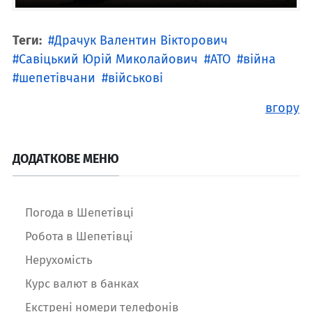
Теги:
Драчук Валентин Вікторович
Савіцький Юрій Миколайович
АТО
війна
шепетівчани
військові
вгору
ДОДАТКОВЕ МЕНЮ
Погода в Шепетівці
Робота в Шепетівці
Нерухомість
Курс валют в банках
Екстрені номери телефонів