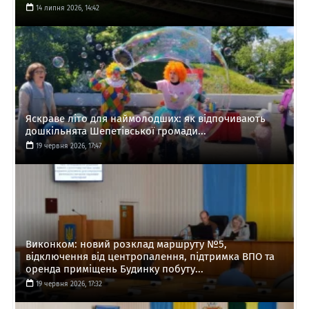
14 липня 2026, 14:42
Яскраве літо для наймолодших: як відпочивають
дошкільнята Шепетівської громади...
19 червня 2026, 17:47
Виконком: новий розклад маршруту №5,
відключення від центропалення, підтримка ВПО та
оренда приміщень Будинку побуту...
19 червня 2026, 17:32