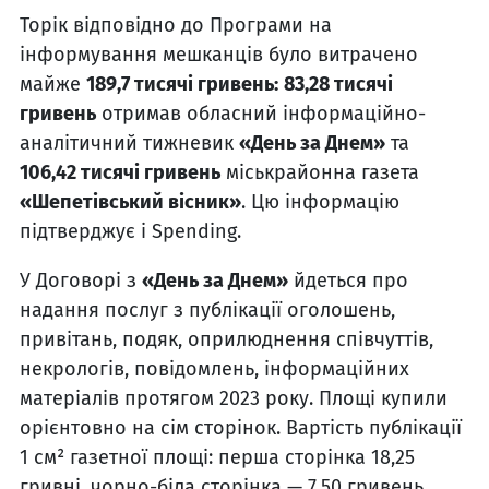
Торік відповідно до Програми на
інформування мешканців було витрачено
майже
189,7 тисячі гривень:
83,28 тисячі
гривень
отримав обласний інформаційно-
аналітичний тижневик
«День за Днем»
та
106,42 тисячі гривень
міськрайонна газета
«Шепетівський вісник»
. Цю інформацію
підтверджує і Spending.
У Договорі з
«День за Днем»
йдеться про
надання послуг з публікації оголошень,
привітань, подяк, оприлюднення співчуттів,
некрологів, повідомлень, інформаційних
матеріалів протягом 2023 року. Площі купили
орієнтовно на сім сторінок. Вартість публікації
1 см² газетної площі: перша сторінка 18,25
гривні, чорно-біла сторінка — 7,50 гривень,