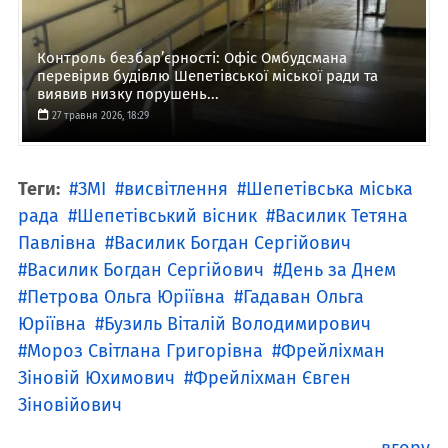
Контроль безбар’єрності: Офіс Омбудсмана
перевірив будівлю Шепетівської міської ради та
виявив низку порушень...
27 травня 2026, 18:29
Теги:
ЗМІ
висвітлення
Шепетівська міська
рада
Шепетівський вісник
Василик Тетяна
Павлівна
Василик Богдан Cергійович
Василик Богдан Сергійович
День за Днем
Петрова Ольга Юріївна
Гадаван Ольга
Юріївна
Бузиль Віталій Володимирович
Мороз Світлана Григорівна
Фрейліхман
Зіновій Юхимович
Фрейліхман Євген
Зіновійович
вгору