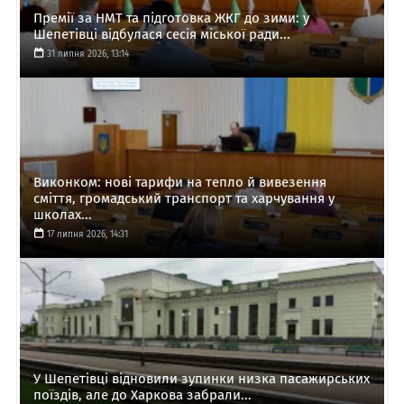
Премії за НМТ та підготовка ЖКГ до зими: у
Шепетівці відбулася сесія міської ради...
31 липня 2026, 13:14
Виконком: нові тарифи на тепло й вивезення
сміття, громадський транспорт та харчування у
школах...
17 липня 2026, 14:31
У Шепетівці відновили зупинки низка пасажирських
поїздів, але до Харкова забрали...