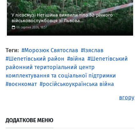
У лісосмузі Нетішина виявили тіло 52-річного
військовослужбовця зі Львова...
06 серпня 2026, 18:57
Теги:
Морозюк Святослав
Ізяслав
Шепетівський район
війна
Шепетівський
районний територіальний центр
комплектування та соціальної підтримки
воєнкомат
російськоукраїнська війна
вгору
ДОДАТКОВЕ МЕНЮ