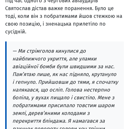
Під час одного з чергових авіаударів
Святослав дістав важке поранення. Було це
тоді, коли він з побратимами йшов стежкою на
свою позицію, і зненацька прилетіло по
сусідній.
— Ми стрімголов кинулися до
найближчого укриття, але уламки
авіаційної бомби були швидшими за нас.
Пам’ятаю лише, як нас підняло, крутануло
і гепнуло. Прийшовши до тями, я спочатку
налякався, що осліп. Голова нестерпно
боліла, у вухах пищало і свистіло. Мене з
побратимами присипало товстим шаром
землі, дерев’яними колодами з
перекриття бліндажа. Я намагався за
рахунок повороту голови хоч трішки