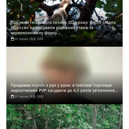
Підсумки гніздового сезону 2026 року: у НПП «Мале
Полісся» зафіксували рідкісних птахів та
червонокнижну фауну...
07 серпня 2026, 13:09
Продавав «солі» з рук у руки: в Ізяславі торговця
наркотиками PVP засудили до 6,5 років ув'язнення...
07 серпня 2026, 13:03