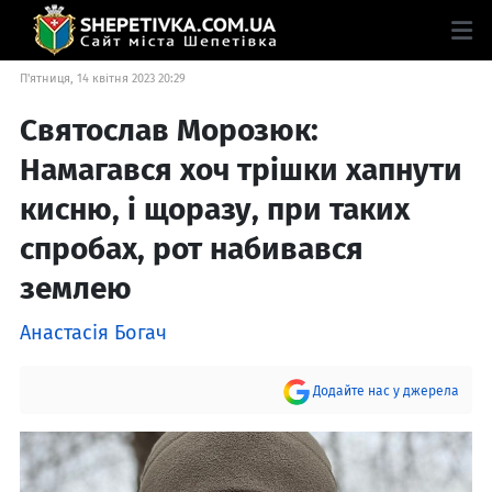
П'ятниця, 14 квітня 2023 20:29
Святослав Морозюк:
Намагався хоч трішки хапнути
кисню, і щоразу, при таких
спробах, рот набивався
землею
Анастасія Богач
Додайте нас у джерела