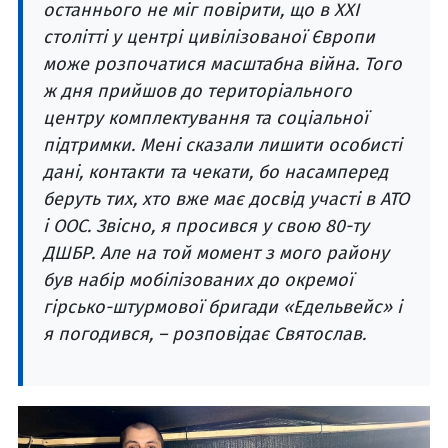
останнього не міг повірити, що в ХХІ
столітті у центрі цивілізованої Європи
може розпочатися масштабна війна. Того
ж дня прийшов до територіального
центру комплектування та соціальної
підтримки. Мені сказали лишити особисті
дані, контакти та чекати, бо насамперед
беруть тих, хто вже має досвід участі в АТО
і ООС. Звісно, я просився у свою 80-ту
ДШБР. Але на той момент з мого району
був набір мобілізованих до окремої
гірсько-штурмової бригади «Едельвейс» і
я погодився, – розповідає Святослав.