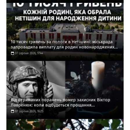
10 тисяч гривень за пологи в Нетішині: міськрада
запровадила виплату для родин новонароджених...
07 серпня 2026, 17:44
Від отриманих поранень помер захисник Віктор
Лавренюк: коли відбудеться прощання...
07 серпня 2026, 16:25