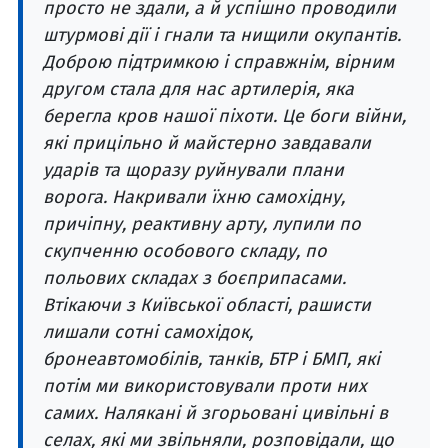
просто не здали, а й успішно проводили
штурмові дії і гнали та нищили окупантів.
Доброю підтримкою і справжнім, вірним
другом стала для нас артилерія, яка
берегла кров нашої піхоти. Це боги війни,
які прицільно й майстерно завдавали
ударів та щоразу руйнували плани
ворога. Накривали їхню самохідну,
причіпну, реактивну арту, лупили по
скупченню особового складу, по
польових складах з боєприпасами.
Втікаючи з Київської області, рашисти
лишали сотні самохідок,
бронеавтомобілів, танків, БТР і БМП, які
потім ми використовували проти них
самих. Налякані й згорьовані цивільні в
селах, які ми звільняли, розповідали, що