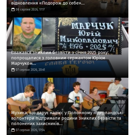
відновлення «Подорож до себе»...
08 серпня 2026, 17:17
Вважався зниклим безвісти з січня 2025 року:
попрощалися з головним сержантом Юрієм
Марчуком...
07 серпня 2026, 20:41
Музика, що дарує надію: у Полонному нідерландські
волонтери підтримали родини зниклих безвісти та
полонених захисників...
07 серпня 2026, 17:54