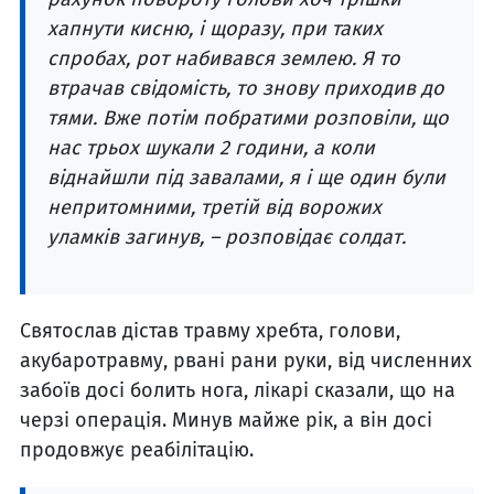
хапнути кисню, і щоразу, при таких
спробах, рот набивався землею. Я то
втрачав свідомість, то знову приходив до
тями. Вже потім побратими розповіли, що
нас трьох шукали 2 години, а коли
віднайшли під завалами, я і ще один були
непритомними, третій від ворожих
уламків загинув, – розповідає солдат.
Святослав дістав травму хребта, голови,
акубаротравму, рвані рани руки, від численних
забоїв досі болить нога, лікарі сказали, що на
черзі операція. Минув майже рік, а він досі
продовжує реабілітацію.