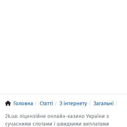
Головна
Статті
З інтернету
Загальні
2k.ua: ліцензійне онлайн-казино України з
сучасними слотами і швидкими виплатами