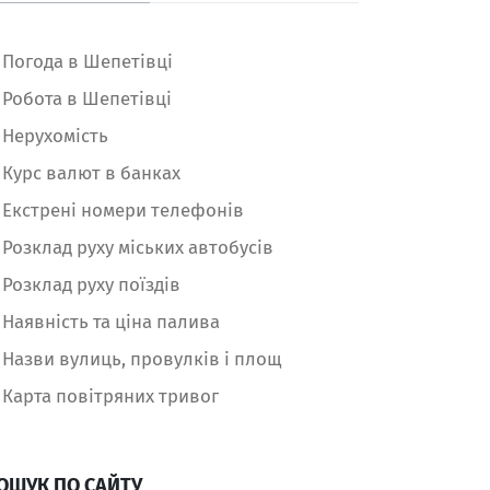
Погода в Шепетівці
Робота в Шепетівці
Нерухомість
Курс валют в банках
Екстрені номери телефонів
Розклад руху міських автобусів
Розклад руху поїздів
Наявність та ціна палива
Назви вулиць, провулків і площ
Карта повітряних тривог
ОШУК ПО САЙТУ