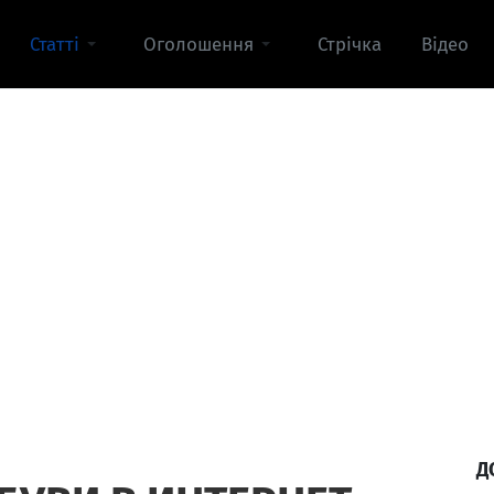
Статті
Оголошення
Стрічка
Відео
Д