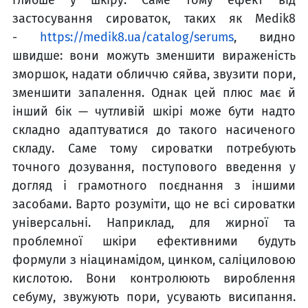
глибше у шкіру. Саме тому ефект від
застосування сироваток, таких як Medik8
-
https://medik8.ua/catalog/serums
, видно
швидше: вони можуть зменшити вираженість
зморшок, надати обличчю сяйва, звузити пори,
зменшити запалення. Однак цей плюс має й
інший бік — чутливій шкірі може бути надто
складно адаптуватися до такого насиченого
складу. Саме тому сироватки потребують
точного дозування, поступового введення у
догляд і грамотного поєднання з іншими
засобами. Варто розуміти, що не всі сироватки
універсальні. Наприклад, для жирної та
проблемної шкіри ефективними будуть
формули з ніацинамідом, цинком, саліциловою
кислотою. Вони контролюють вироблення
себуму, звужують пори, усувають висипання.