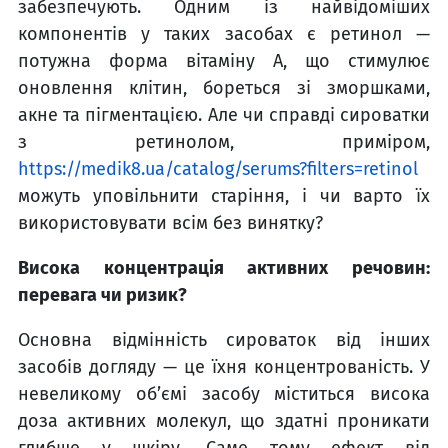
забезпечують. Одним із найвідоміших
компонентів у таких засобах є ретинол —
потужна форма вітаміну А, що стимулює
оновлення клітин, бореться зі зморшками,
акне та пігментацією. Але чи справді сироватки
з ретинолом, приміром,
https://medik8.ua/catalog/serums?filters=retinol
можуть уповільнити старіння, і чи варто їх
використовувати всім без винятку?
Висока концентрація активних речовин:
перевага чи ризик?
Основна відмінність сироваток від інших
засобів догляду — це їхня концентрованість. У
невеликому об’ємі засобу міститься висока
доза активних молекул, що здатні проникати