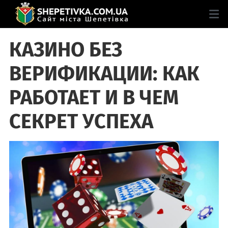
КАЗИНО БЕЗ
ВЕРИФИКАЦИИ: КАК
РАБОТАЕТ И В ЧЕМ
СЕКРЕТ УСПЕХА