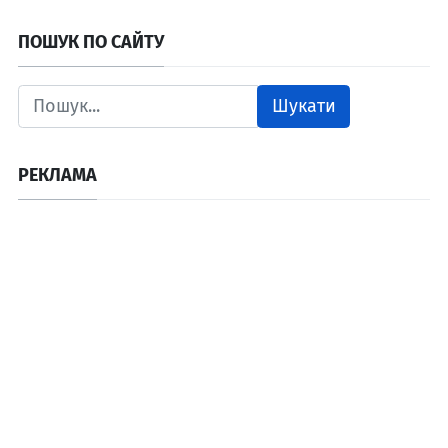
ПОШУК ПО САЙТУ
Шукати
РЕКЛАМА