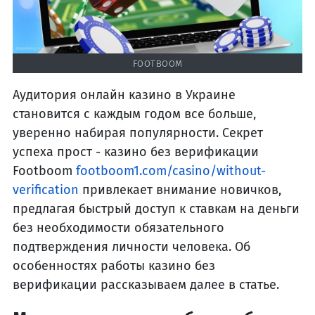
FOOTBOOM
Аудитория онлайн казино в Украине
становится с каждым годом все больше,
уверенно набирая популярности. Секрет
успеха прост - казино без верификации
Footboom
footboom1.com/casino/without-
verification
привлекает внимание новичков,
предлагая быстрый доступ к ставкам на деньги
без необходимости обязательного
подтверждения личности человека. Об
особенностях работы казино без
верификации рассказываем далее в статье.