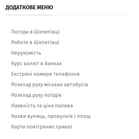
ДОДАТКОВЕ МЕНЮ
Погода в Шепетівці
Робота в Шепетівці
Нерухомість
Курс валют в банках
Екстрені номери телефонів
Розклад руху міських автобусів
Розклад руху поїздів
Наявність та ціна палива
Назви вулиць, провулків і площ
Карта повітряних тривог