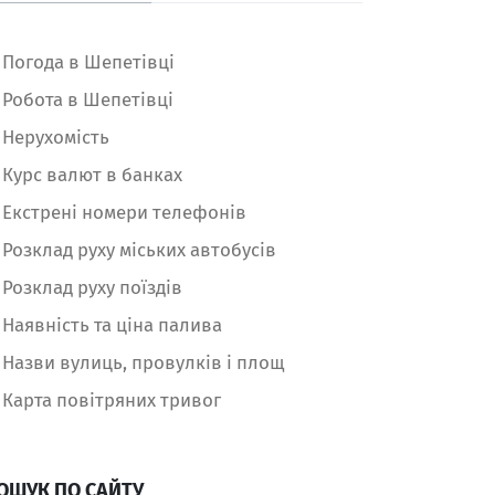
Погода в Шепетівці
Робота в Шепетівці
Нерухомість
Курс валют в банках
Екстрені номери телефонів
Розклад руху міських автобусів
Розклад руху поїздів
Наявність та ціна палива
Назви вулиць, провулків і площ
Карта повітряних тривог
ОШУК ПО САЙТУ