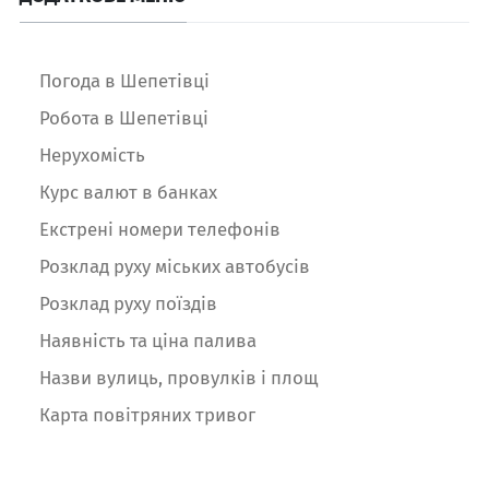
Погода в Шепетівці
Робота в Шепетівці
Нерухомість
Курс валют в банках
Екстрені номери телефонів
Розклад руху міських автобусів
Розклад руху поїздів
Наявність та ціна палива
Назви вулиць, провулків і площ
Карта повітряних тривог