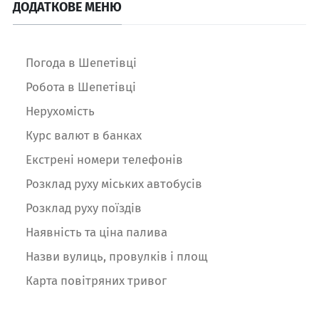
ДОДАТКОВЕ МЕНЮ
Погода в Шепетівці
Робота в Шепетівці
Нерухомість
Курс валют в банках
Екстрені номери телефонів
Розклад руху міських автобусів
Розклад руху поїздів
Наявність та ціна палива
Назви вулиць, провулків і площ
Карта повітряних тривог