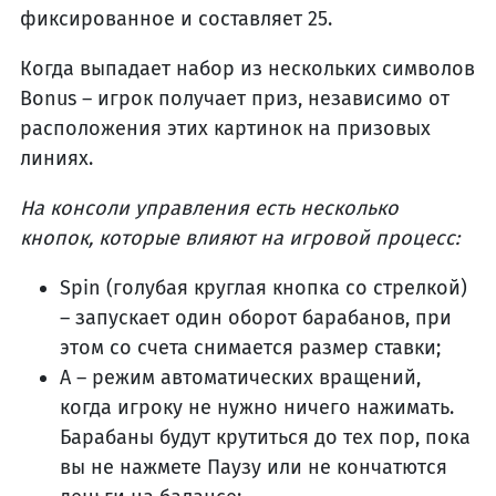
фиксированное и составляет 25.
Когда выпадает набор из нескольких символов
Bonus – игрок получает приз, независимо от
расположения этих картинок на призовых
линиях.
На консоли управления есть несколько
кнопок, которые влияют на игровой процесс:
Spin (голубая круглая кнопка со стрелкой)
– запускает один оборот барабанов, при
этом со счета снимается размер ставки;
A – режим автоматических вращений,
когда игроку не нужно ничего нажимать.
Барабаны будут крутиться до тех пор, пока
вы не нажмете Паузу или не кончатются