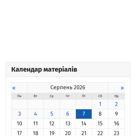
Календар матеріалів
«
Серпень 2026
»
Пн
Вт
Ср
Чт
Пт
Сб
Нд
1
2
3
4
5
6
7
8
9
10
11
12
13
14
15
16
17
18
19
20
21
22
23