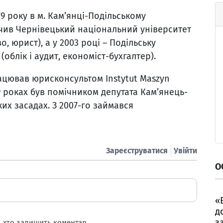
9 року в м. Кам’янці-Подільському
інчив Чернівецький національний університет
, юрист), а у 2003 році – Подільську
облік і аудит, економіст-бухгалтер).
рацював юрисконсультом Instytut Maszyn
9 роках був помічником депутата Кам’янець-
ких засадах. З 2007-го займався
Зареєструватися
Увійти
О
«
д
з
 хто залишить коментар.