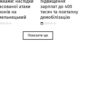
іжками: наслідки
підвищення
асованої атаки
зарплат до 400
ронів на
тисяч та поетапну
мельницький
демобілізацію
2026-05-14
2026-05-01
Показати ще