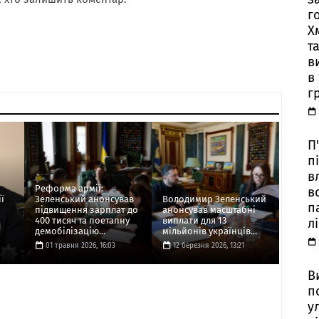
г
Х
т
в
в
г
П
п
в
Реформа армії:
в
ї
Зеленський анонсував
Володимир Зеленський
п
підвищення зарплат до
анонсував масштабні
400 тисяч та поетапну
виплати для 13
л
демобілізацію...
мільйонів українців...
01 травня 2026, 16:03
12 березня 2026, 13:21
В
п
у