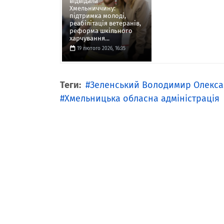
відвідала
Хмельниччину:
підтримка молоді,
реабілітація ветеранів,
реформа шкільного
харчування...
19 лютого 2026, 16:35
Теги:
Зеленський Володимир Олекс
Хмельницька обласна адміністрація