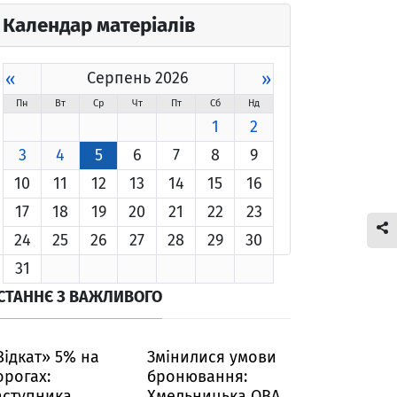
Календар матеріалів
«
Серпень 2026
»
Пн
Вт
Ср
Чт
Пт
Сб
Нд
1
2
3
4
5
6
7
8
9
10
11
12
13
14
15
16
17
18
19
20
21
22
23
24
25
26
27
28
29
30
31
СТАННЄ З ВАЖЛИВОГО
Відкат» 5% на
Змінилися умови
орогах:
бронювання:
аступника
Хмельницька ОВА