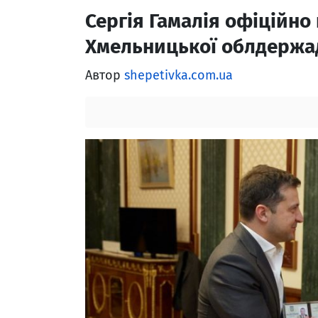
Сергія Гамалія офіційн
Хмельницької облдержад
Автор
shepetivka.com.ua