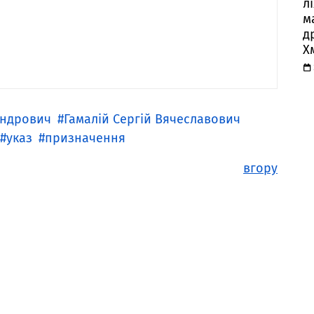
л
м
д
Х
андрович
Гамалій Сергій Вячеславович
указ
призначення
вгору