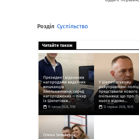
Розділ
Суспільство
Читайте також
Президент відзначив
нагородами видатних
У Шепетівському
мешканців
райуправлінні поліці
Хмельниччини: серед
представили нового
нагороджених — лікар
очільника: що про
із Шепетівки...
нього відомо...
15 липня 2026, 17:51
12 червня 2026, 18:15
Олена Зеленська