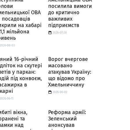
олови
посилила вимоги
мельницької ОВА
до критично
а посадовців
важливих
икрили на хабарі
підприємств
 1,1 мільйона
2026-07-20
ривень
2026-08-03
'яний 16-річний
Ворог вчергове
ідліток на скутері
масовано
летів у паркан:
атакував Україну:
одій під конвоєм,
що відомо про
асажирка в
Хмельниччину
ікарні
2026-06-02
2026-06-11
ибиті вікна,
Реформа армії:
оранені та
Зеленський
ламки над
анонсував