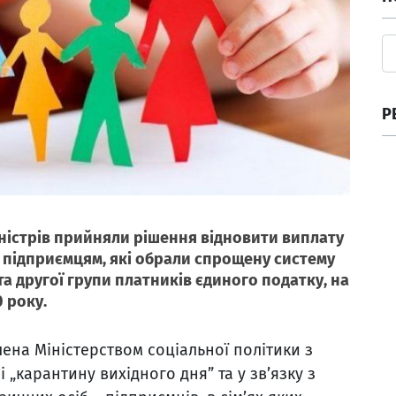
Р
іністрів прийняли рішення відновити виплату
 підприємцям, які обрали спрощену систему
а другої групи платників єдиного податку, на
0 року.
на Міністерством соціальної політики з
„карантину вихідного дня” та у зв’язку з