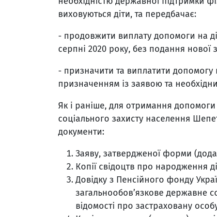
необхідністю державної підтримки фіз
виховуються діти, та передбачає:
- продовжити виплату допомоги на діт
серпні 2020 року, без подання нової 
- призначити та виплатити допомогу на
призначенням із заявою та необхідни
Як і раніше, для отримання допомоги
соціального захисту населення Шепеті
документи:
Заяву, затвердженої форми (додат
Копії свідоцтв про народження ді
Довідку з Пенсійного фонду Укра
загальнообов’язкове державне со
відомості про застраховану особ