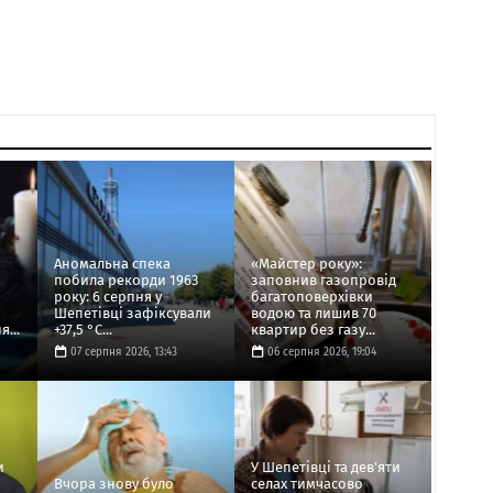
Аномальна спека
«Майстер року»:
побила рекорди 1963
заповнив газопровід
року: 6 серпня у
багатоповерхівки
Шепетівці зафіксували
водою та лишив 70
...
+37,5 °C...
квартир без газу...
07 серпня 2026, 13:43
06 серпня 2026, 19:04
и
У Шепетівці та дев'яти
Вчора знову було
селах тимчасово