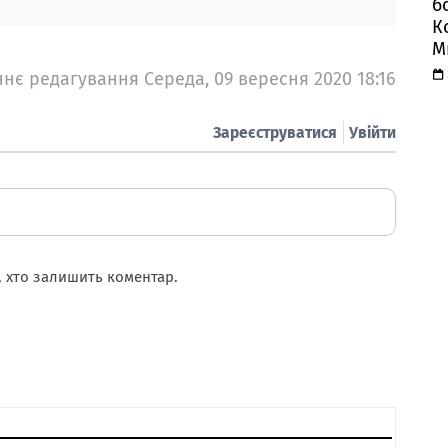
б
К
М
нє редагування Середа, 09 вересня 2020 18:16
Зареєструватися
Увійти
 хто залишить коментар.