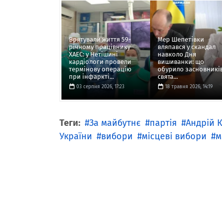
Врятували життя 59-
Мер Шепетівки
річному працівнику
вляпався у скандал
ХАЕС: у Нетішині
навколо Дня
кардіологи провели
вишиванки: що
термінову операцію
обурило засновникі
при інфаркті...
свята...
03 серпня 2026, 17:23
18 травня 2026, 14:19
Теги:
За майбутнє
партія
Андрій 
України
вибори
місцеві вибори
м