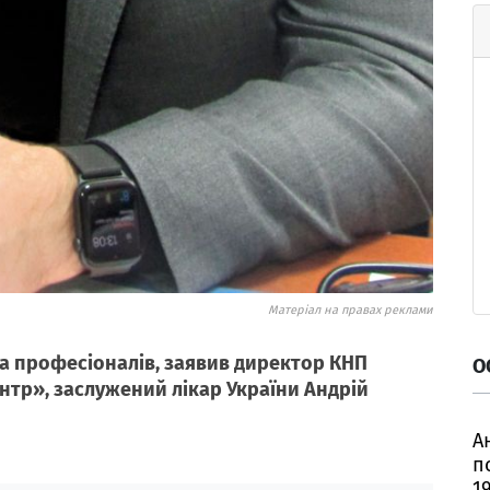
Матеріал на правах реклами
а професіоналів, заявив директор КНП
О
тр», заслужений лікар України Андрій
А
п
1