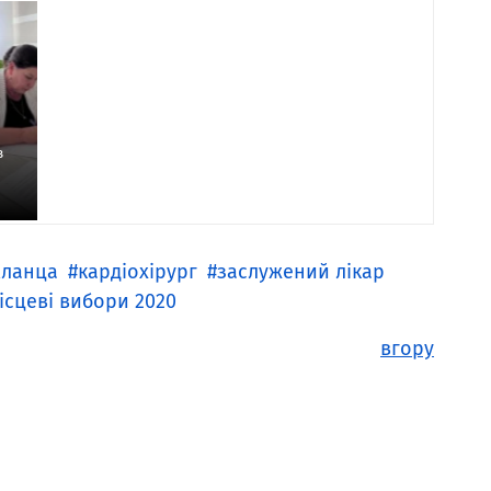
в
Кланца
кардіохірург
заслужений лікар
ісцеві вибори 2020
вгору