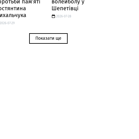
оротьби пам’яті
волейболу у
остянтина
Шепетівці
ихальчука
2026-07-28
2026-07-29
Показати ще