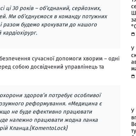
с
сі ці 30 років – об’єднаний, серйозних,
Ш
ей. Ми об’єднуємося в команду потужних
з
 і разом будемо крокувати до нашого
°
 кардіохірург.
У
с
абезпечення сучасної допомоги хворим – одні
а
перед собою досвідчений управлінець та
м
 охорони здоров’я потребує особливої
розумного реформування. «Медицина є
У
якщо не буде ефективно працювати
в
 буде належно працювати жодна ланка
В
рій Кланца.{KomentoLock}
т