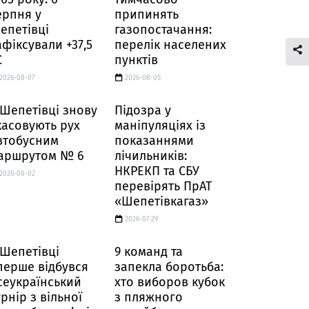
ерпня у
припинять
епетівці
газопостачання:
афіксували +37,5
перелік населених
C
пунктів
2026-08-07
2026-08-05
 Шепетівці знову
Підозра у
касовують рух
маніпуляціях із
втобусним
показаннями
аршрутом № 6
лічильників:
НКРЕКП та СБУ
2026-08-02
перевірять ПрАТ
«Шепетівкагаз»
2026-07-29
 Шепетівці
9 команд та
перше відбувся
запекла боротьба:
сеукраїнський
хто виборов кубок
урнір з вільної
з пляжного