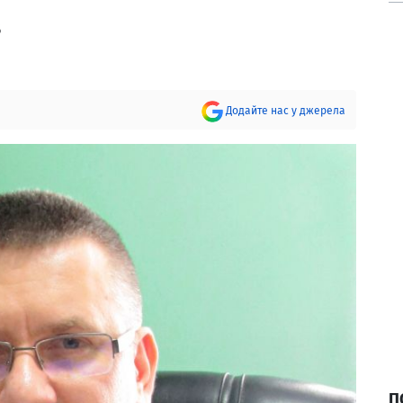
в
Додайте нас у джерела
П