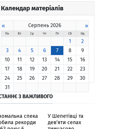
Календар матеріалів
«
Серпень 2026
»
Пн
Вт
Ср
Чт
Пт
Сб
Нд
1
2
3
4
5
6
7
8
9
10
11
12
13
14
15
16
17
18
19
20
21
22
23
24
25
26
27
28
29
30
31
СТАННЄ З ВАЖЛИВОГО
номальна спека
У Шепетівці та
обила рекорди
дев'яти селах
963 року: 6
тимчасово