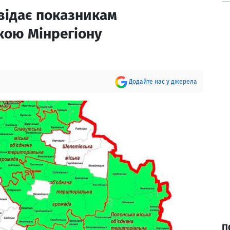
відає показникам
кою Мінрегіону
Додайте нас у джерела
П