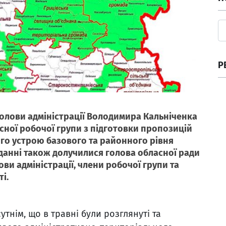
Р
 голови адміністрації Володимира Кальніченка
сної робочої групи з підготовки пропозицій
го устрою базового та районного рівня
сіданні також долучилися голова обласної ради
и адміністрації, члени робочої групи та
і.
тнім, що в травні були розглянуті та