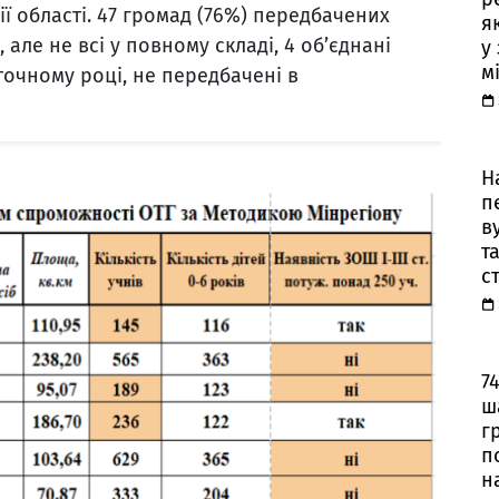
ії області. 47 громад (76%) передбачених
я
ле не всі у повному складі, 4 об’єднані
у
м
точному році, не передбачені в
Н
п
в
та
с
7
ш
г
п
н