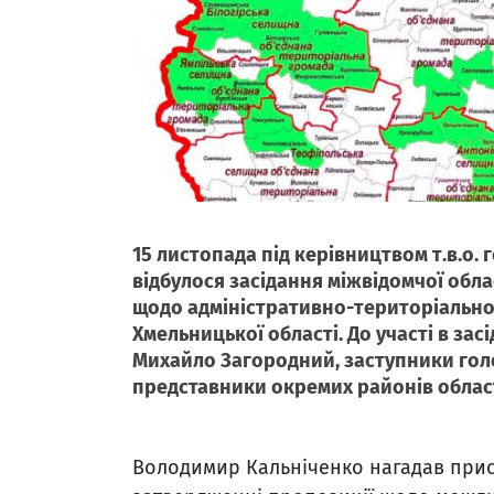
15 листопада під керівництвом т.в.о.
відбулося засідання міжвідомчої обла
щодо адміністративно-територіально
Хмельницької області. До участі в за
Михайло Загородний, заступники голов
представники окремих районів област
Володимир Кальніченко нагадав прису