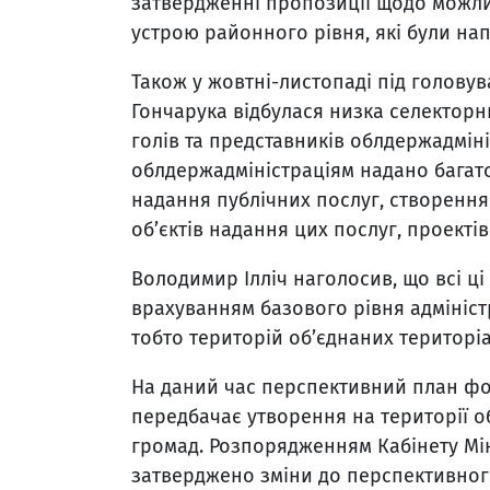
затвердженні пропозиції щодо можли
устрою районного рівня, які були нап
Також у жовтні-листопаді під головув
Гончарука відбулася низка селекторни
голів та представників облдержадміні
облдержадміністраціям надано багато 
надання публічних послуг, створенн
об’єктів надання цих послуг, проектів
Володимир Ілліч наголосив, що всі ці
врахуванням базового рівня адмініст
тобто територій об’єднаних територі
На даний час перспективний план фо
передбачає утворення на території о
громад. Розпорядженням Кабінету Міні
затверджено зміни до перспективно