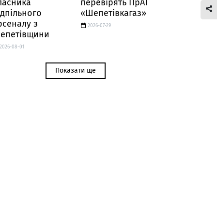
ласника
перевірять ПрАТ
ідпільного
«Шепетівкагаз»
рсеналу з
2026-07-29
епетівщини
2026-08-01
Показати ще