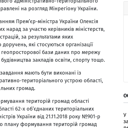
вого адміністративно-територіального
равлені на розгляд Мінрегіону України.
анням Прем’єр-міністра України Олексія
х нарад за участю керівників міністерств,
страцій, за результатами яких
доручень, які стосуються організації
я геопросторової бази даних про мережу
 будівництва закладів освіти, спорту тощо.
 завдання мають бути виконані із
ративно-територіального устрою області,
альних громад.
О
рмування територій громад області
бласті 62-х об’єднаних територіальних
У
стрів України від 21.11.2018 року №901-р
з
го плану формування територій громад
р