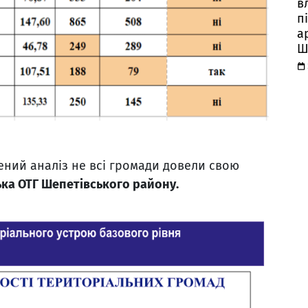
в
п
а
Ш
ений аналіз не всі громади довели свою
ка ОТГ Шепетівського району.