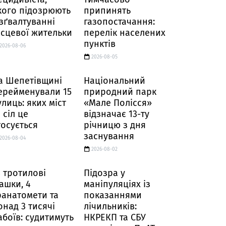
кого підозрюють
припинять
 зґвалтуванні
газопостачання:
ісцевої жительки
перелік населених
пунктів
2026-08-06
2026-08-05
а Шепетівщині
Національний
ерейменували 15
природний парк
улиць: яких міст
«Мале Полісся»
 сіл це
відзначає 13-ту
тосується
річницю з дня
заснування
2026-08-04
2026-08-02
4 тротилові
Підозра у
ашки, 4
маніпуляціях із
ранатомети та
показаннями
онад 3 тисячі
лічильників:
абоїв: судитимуть
НКРЕКП та СБУ