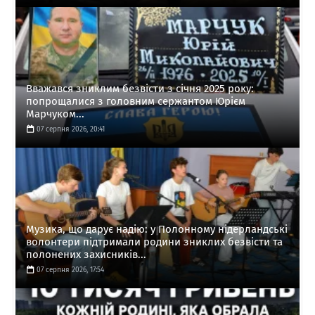
Вважався зниклим безвісти з січня 2025 року:
попрощалися з головним сержантом Юрієм
Марчуком...
07 серпня 2026, 20:41
Музика, що дарує надію: у Полонному нідерландські
волонтери підтримали родини зниклих безвісти та
полонених захисників...
07 серпня 2026, 17:54