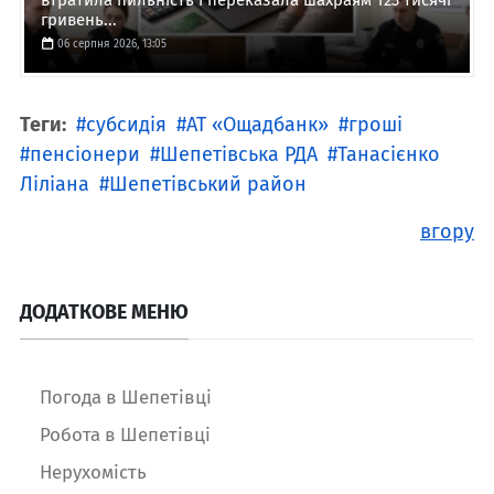
гривень...
06 серпня 2026, 13:05
Теги:
субсидія
АТ «Ощадбанк»
гроші
пенсіонери
Шепетівська РДА
Танасієнко
Ліліана
Шепетівський район
вгору
ДОДАТКОВЕ МЕНЮ
Погода в Шепетівці
Робота в Шепетівці
Нерухомість