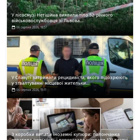
У лісосмузі Нетішина виявили тіло 52-річного
військовослужбовця зі Львова...
06 серпня 2026, 18:57
У Славуті затримали рецидивіста, якого підозрюють
у зґвалтуванні місцевої жительки...
06 серпня 2026, 15:11
З коробки випали іноземні купюри: полончанка
втратила пильність і переказала шахраям 123 тисячі