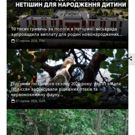
10 тисяч гривень за пологи в Нетішині: міськрада
запровадила виплату для родин новонароджених...
07 серпня 2026, 17:44
Підсумки гніздового сезону 2026 року: у НПП «Мале
Полісся» зафіксували рідкісних птахів та
червонокнижну фауну...
07 серпня 2026, 13:09