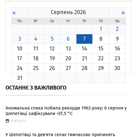
«
Серпень 2026
»
Пн
Вт
Ср
Чт
Пт
Сб
Нд
1
2
3
4
5
6
7
8
9
10
11
12
13
14
15
16
17
18
19
20
21
22
23
24
25
26
27
28
29
30
31
ОСТАННЄ З ВАЖЛИВОГО
Аномальна спека побила рекорди 1963 року: 6 серпня у
Шепетівці зафіксували +37,5 °C
2026-08-07
У Шепетівці та дев'яти селах тимчасово припинять