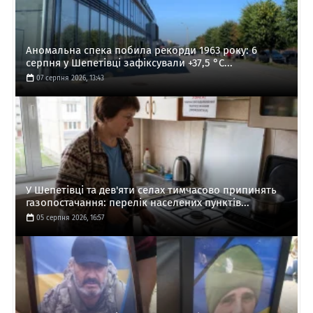
Аномальна спека побила рекорди 1963 року: 6
серпня у Шепетівці зафіксували +37,5 °C...
07 серпня 2026, 13:43
У Шепетівці та дев'яти селах тимчасово припинять
газопостачання: перелік населених пунктів...
05 серпня 2026, 16:57