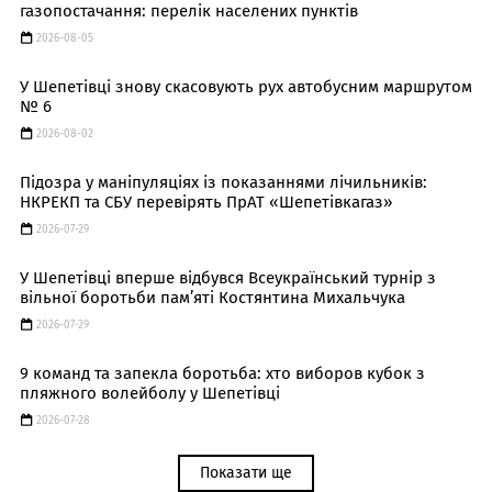
газопостачання: перелік населених пунктів
2026-08-05
У Шепетівці знову скасовують рух автобусним маршрутом
№ 6
2026-08-02
Підозра у маніпуляціях із показаннями лічильників:
НКРЕКП та СБУ перевірять ПрАТ «Шепетівкагаз»
2026-07-29
У Шепетівці вперше відбувся Всеукраїнський турнір з
вільної боротьби пам’яті Костянтина Михальчука
2026-07-29
9 команд та запекла боротьба: хто виборов кубок з
пляжного волейболу у Шепетівці
2026-07-28
Показати ще