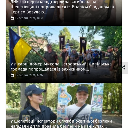
ДНК-експертиза підтвердила загибель: на
Шепетівщині попрощалися із Віталієм Скиданом та
Сергієм Зозулею...
05 серпня 2026, 14:38
У лікарні помер Микола Островський: Ямпільська
громада попрощалася із захисником...
05 серпня 2026, 12:16
У Шепетівці інспектори Служби освітньої безпеки
нагадали дітям правила безпеки на канікулах...