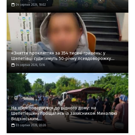
04 серпня 2026, 18:02
«Зняття прокляття» за 354 тисячі гривень: у
Шепетівці судитимуть 50-річну псевдоворожку...
04 серпня 2026, 13:16
На щиті повернувся до рідного дому: на
Шепетівщині прощались із захисником Миколою
Водзінським...
03 серпня 2026, 20:20