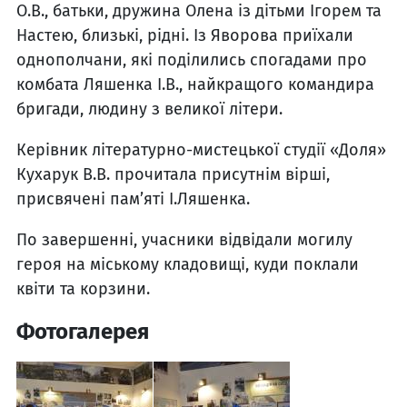
О.В., батьки, дружина Олена із дітьми Ігорем та
Настею, близькі, рідні. Із Яворова приїхали
однополчани, які поділились спогадами про
комбата Ляшенка І.В., найкращого командира
бригади, людину з великої літери.
Керівник літературно-мистецької студії «Доля»
Кухарук В.В. прочитала присутнім вірші,
присвячені пам’яті І.Ляшенка.
По завершенні, учасники відвідали могилу
героя на міському кладовищі, куди поклали
квіти та корзини.
Фотогалерея