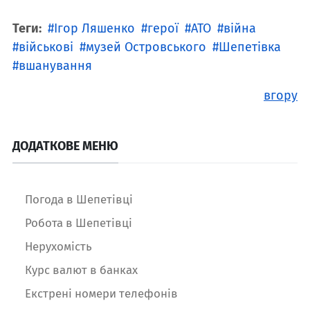
Теги:
Ігор Ляшенко
герої
АТО
війна
військові
музей Островського
Шепетівка
вшанування
вгору
ДОДАТКОВЕ МЕНЮ
Погода в Шепетівці
Робота в Шепетівці
Нерухомість
Курс валют в банках
Екстрені номери телефонів