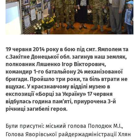
19 червня 2014 року в бою під смт. Ямполем та
с.Закітне Донецької обл. загинув наш земляк,
полковник Ляшенко Ігор Вікторович,
командир 1-го батальйону 24 механізованої
бригади. Пройшло три роки, та біль втрати не
вщухає. У краєзнавчому відділі музею в
експозиції «Борці за Україну» 17 червня
відбулась година пам’яті, приурочена 3-й
річниці загибелі героя.
Були присутні: міський голова Полодюк М.І.,
Голова Яворівської райдержадміністрації Хлян