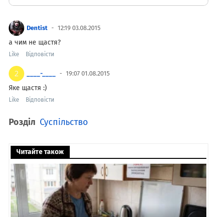
Dentist
12:19 03.08.2015
а чим не щастя?
Like
Відповісти
____-____
19:07 01.08.2015
Яке щастя :)
Like
Відповісти
Розділ
Суспільство
Читайте також