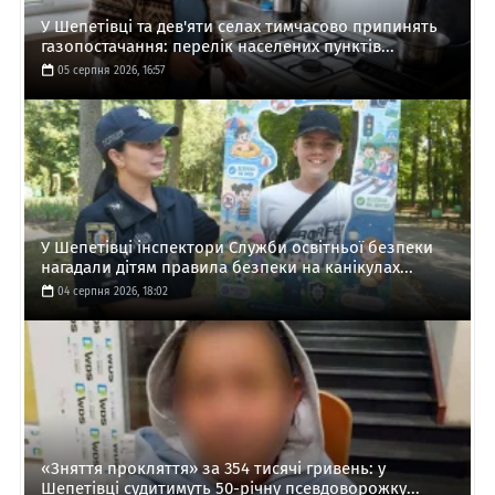
У Шепетівці та дев'яти селах тимчасово припинять
газопостачання: перелік населених пунктів...
05 серпня 2026, 16:57
У Шепетівці інспектори Служби освітньої безпеки
нагадали дітям правила безпеки на канікулах...
04 серпня 2026, 18:02
«Зняття прокляття» за 354 тисячі гривень: у
Шепетівці судитимуть 50-річну псевдоворожку...