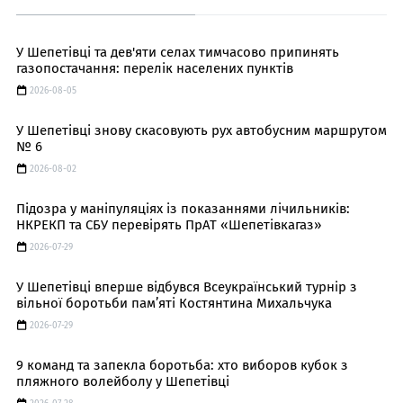
У Шепетівці та дев'яти селах тимчасово припинять
газопостачання: перелік населених пунктів
2026-08-05
У Шепетівці знову скасовують рух автобусним маршрутом
№ 6
2026-08-02
Підозра у маніпуляціях із показаннями лічильників:
НКРЕКП та СБУ перевірять ПрАТ «Шепетівкагаз»
2026-07-29
У Шепетівці вперше відбувся Всеукраїнський турнір з
вільної боротьби пам’яті Костянтина Михальчука
2026-07-29
9 команд та запекла боротьба: хто виборов кубок з
пляжного волейболу у Шепетівці