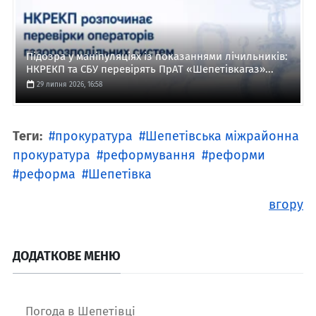
Підозра у маніпуляціях із показаннями лічильників:
НКРЕКП та СБУ перевірять ПрАТ «Шепетівкагаз»...
29 липня 2026, 16:58
Теги:
прокуратура
Шепетівська міжрайонна
прокуратура
реформування
реформи
реформа
Шепетівка
вгору
ДОДАТКОВЕ МЕНЮ
Погода в Шепетівці