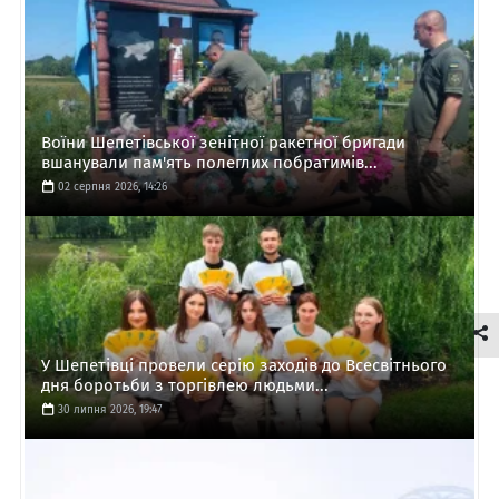
Воїни Шепетівської зенітної ракетної бригади
вшанували пам'ять полеглих побратимів...
02 серпня 2026, 14:26
У Шепетівці провели серію заходів до Всесвітнього
дня боротьби з торгівлею людьми...
30 липня 2026, 19:47