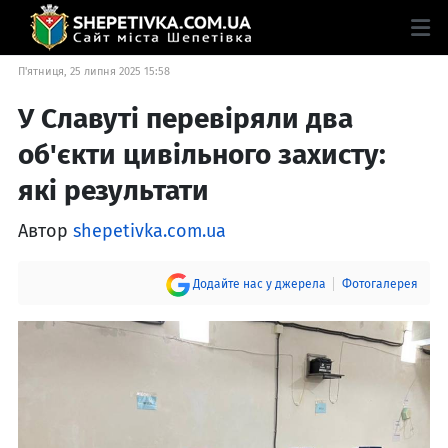
П'ятниця, 25 липня 2025 15:58
У Славуті перевіряли два
об'єкти цивільного захисту:
які результати
Автор
shepetivka.com.ua
Додайте нас у джерела
Фотогалерея