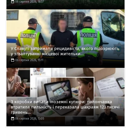
06 серпня 2026, 18:57
У Славуті затримали рецидивіста, якого підозрюють
у зґвалтуванні місцевої жительки...
06 серпня 2026, 15:11
З коробки випали іноземні купюри: полончанка
втратила пильність і переказала шахраям 123 тисячі
гривень...
06 серпня 2026, 13:05