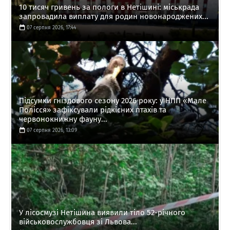
10 тисяч гривень за пологи в Нетішині: міськрада
запровадила виплату для родин новонароджених...
07 серпня 2026, 17:44
Підсумки гніздового сезону 2026 року: у НПП «Мале
Полісся» зафіксували рідкісних птахів та
червонокнижну фауну...
07 серпня 2026, 13:09
У лісосмузі Нетішина виявили тіло 52-річного
військовослужбовця зі Львова...