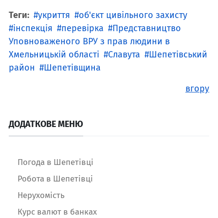
Теги:
укриття
об'єкт цивільного захисту
інспекція
перевірка
Представництво
Уповноваженого ВРУ з прав людини в
Хмельницькій області
Славута
Шепетівський
район
Шепетівщина
вгору
ДОДАТКОВЕ МЕНЮ
Погода в Шепетівці
Робота в Шепетівці
Нерухомість
Курс валют в банках