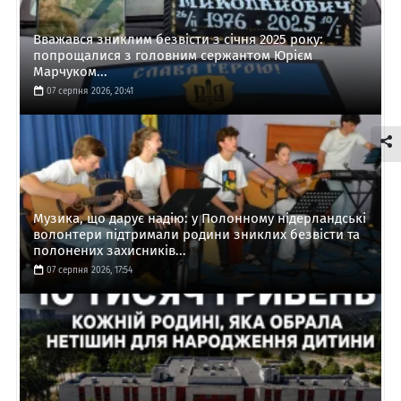
Вважався зниклим безвісти з січня 2025 року:
попрощалися з головним сержантом Юрієм
Марчуком...
07 серпня 2026, 20:41
Музика, що дарує надію: у Полонному нідерландські
волонтери підтримали родини зниклих безвісти та
полонених захисників...
07 серпня 2026, 17:54