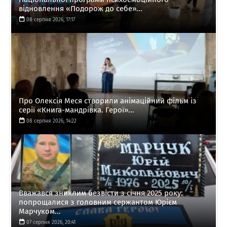
відновлення «Подорож до себе»...
08 серпня 2026, 17:17
Про Олексія Меся створили анімаційний фільм із
серії «Книга-мандрівка. Герої»...
08 серпня 2026, 14:22
Вважався зниклим безвісти з січня 2025 року:
попрощалися з головним сержантом Юрієм
Марчуком...
07 серпня 2026, 20:41