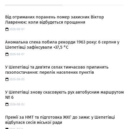
Від отриманих поранень помер захисник Віктор
Лавренюк: коли відбудеться прощання
2026-08-07
Аномальна спека побила рекорди 1963 року: 6 серпня у
Шепетівці зафіксували +37,5 °C
2026-08-07
У Шепетівці та дев'яти селах тимчасово припинять
газопостачання: перелік населених пунктів
2026-08-05
У Шепетівці знову скасовують рух автобусним маршрутом
№ 6
2026-08-02
Премії за НМТ та підготовка ЖКГ до зими: у Шепетівці
відбулася сесія міської ради