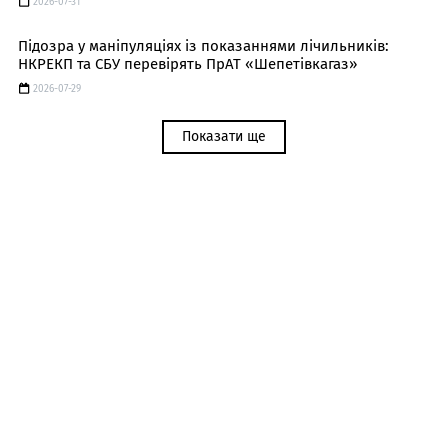
2026-07-31
Підозра у маніпуляціях із показаннями лічильників:
НКРЕКП та СБУ перевірять ПрАТ «Шепетівкагаз»
2026-07-29
Показати ще