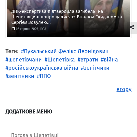
ДНК-експертиза підтвердила загибель: на
Шепетівщині попрощалися із Віталієм Скиданом та
Сергієм Зозулею...
05 серпня 2026, 14:38
Теги:
Пукальський Фелікс Леонідович
шепетівчани
Шепетівка
втрати
війна
російськоукраїнська війна
зенітчики
зенітники
ППО
вгору
ДОДАТКОВЕ МЕНЮ
Погода в Шепетівці