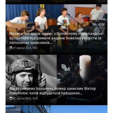
Музика, що дарує надію: у Полонному нідерландські
волонтери підтримали родини зниклих безвісти та
полонених захисників...
07 серпня 2026, 17:54
Від отриманих поранень помер захисник Віктор
Лавренюк: коли відбудеться прощання...
07 серпня 2026, 16:25