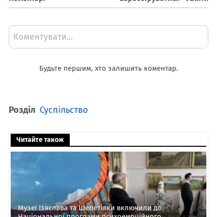
Коментувати...
Будьте першим, хто залишить коментар.
Розділ
Суспільство
Читайте також
Музеї Ізяслава та Шепетівки включили до
Національної програми психоемоційного