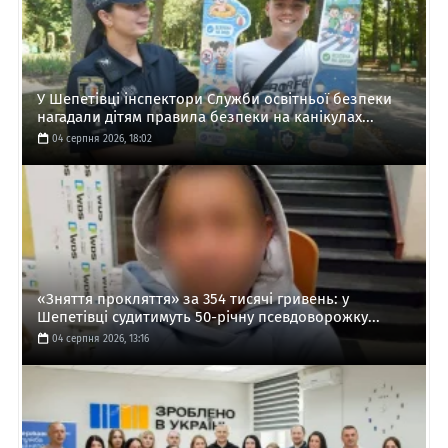
У Шепетівці інспектори Служби освітньої безпеки
нагадали дітям правила безпеки на канікулах...
04 серпня 2026, 18:02
«Зняття прокляття» за 354 тисячі гривень: у
Шепетівці судитимуть 50-річну псевдоворожку...
04 серпня 2026, 13:16