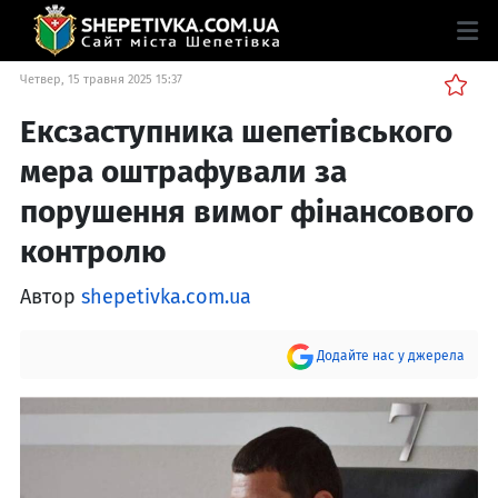
Четвер, 15 травня 2025 15:37
Ексзаступника шепетівського
мера оштрафували за
порушення вимог фінансового
контролю
Автор
shepetivka.com.ua
Додайте нас у джерела