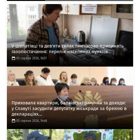
У Шепетівці та дев'яти селах тимчасово припинять
газопостачання: перелік населених пунктів...
05 серпня 2026, 16:57
Приховала квартири, банківські рахунки та доходи:
у Славуті засудили депутатку міськради за брехню в
деклараціях...
05 серпня 2026, 14:48