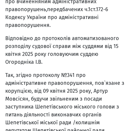
про вчиненняним адміністративних
правопорушень,передбачених ч.1ст.172-6
Кодексу України про адміністративні
правопорушення.
Відповідно до протоколів автоматизованого
розподілу судової справи між суддями від 15
квітня 2025 року головуючим суддею
Огородніка І.В.
Так, згідно протоколу №341 про
адміністративне правопорушення, пов`язане з
корупцією, від 09 квітня 2025 року, Артур
Мовсісян, будучи звільненим з посади
заступника Шепетівського міського голови з
питань діяльності виконавчих органів
Шепетівської міської ради /колишнім
депутатом Шепетівської районної ради