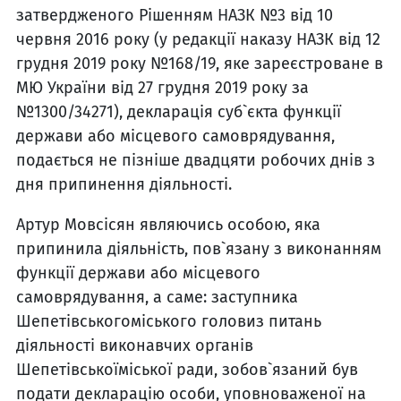
затвердженого Рішенням НАЗК №3 від 10
червня 2016 року (у редакції наказу НАЗК від 12
грудня 2019 року №168/19, яке зареєстроване в
МЮ України від 27 грудня 2019 року за
№1300/34271), декларація суб`єкта функції
держави або місцевого самоврядування,
подається не пізніше двадцяти робочих днів з
дня припинення діяльності.
Артур Мовсісян являючись особою, яка
припинила діяльність, пов`язану з виконанням
функції держави або місцевого
самоврядування, а саме: заступника
Шепетівськогоміського головиз питань
діяльності виконавчих органів
Шепетівськоїміської ради, зобов`язаний був
подати декларацію особи, уповноваженої на