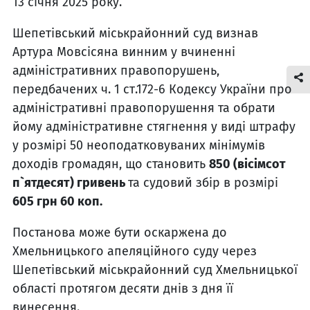
13 січня 2025 року.
Шепетівський міськрайонний суд визнав
Артура Мовсісяна винним у вчиненні
адміністративних правопорушень,
передбачених ч. 1 ст.172-6 Кодексу України про
адміністративні правопорушення та обрати
йому адміністративне стягнення у виді штрафу
у розмірі 50 неоподатковуваних мінімумів
доходів громадян, що становить
850 (вісімсот
п`ятдесят) гривень
та судовий збір в розмірі
605 грн 60 коп.
Постанова може бути оскаржена до
Хмельницького апеляційного суду через
Шепетівський міськрайонний суд Хмельницької
області протягом десяти днів з дня її
винесення.