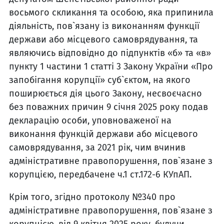
восьмого скликання та особою, яка припинила
діяльність, пов`язану із виконанням функції
держави або місцевого самоврядування, та
являючись відповідно до підпунктів «б» та «в»
пункту 1 частини 1 статті 3 Закону України «Про
запобігання корупції» суб`єктом, на якого
поширюється дія цього Закону, несвоєчасно
без поважних причин 9 січня 2025 року подав
декларацію особи, уповноваженої на
виконання функцій держави або місцевого
самоврядування, за 2021 рік, чим вчинив
адміністративне правопорушення, пов`язане з
корупцією, передбачене ч.1 ст.172-6 КУпАП.
Крім того, згідно протоколу №340 про
адміністративне правопорушення, пов`язане з
корупцією, від 9 квітня 2025 року, будучи