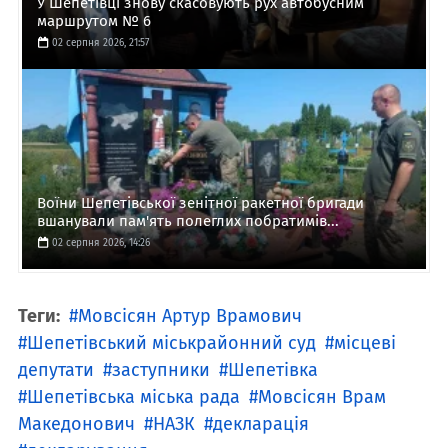
У Шепетівці знову скасовують рух автобусним
маршрутом № 6
02 серпня 2026, 21:57
Воїни Шепетівської зенітної ракетної бригади
вшанували пам'ять полеглих побратимів...
02 серпня 2026, 14:26
Теги:
Мовсісян Артур Врамович
Шепетівський міськрайонний суд
місцеві
депутати
заступники
Шепетівка
Шепетівська міська рада
Мовсісян Врам
Македонович
НАЗК
декларація