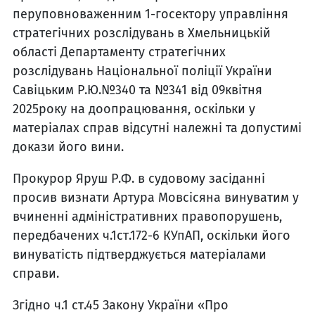
перуповноваженним 1-госектору управління
стратегічних розслідувань в Хмельницькій
області Департаменту стратегічних
розслідувань Національної поліції України
Савіцьким Р.Ю.№340 та №341 від 09квітня
2025року на доопрацювання, оскільки у
матеріалах справ відсутні належні та допустимі
докази його вини.
Прокурор Яруш Р.Ф. в судовому засіданні
просив визнати Артура Мовсісяна винуватим у
вчиненні адміністративних правопорушень,
передбачених ч.1ст.172-6 КУпАП, оскільки його
винуватість підтверджується матеріалами
справи.
Згідно ч.1 ст.45 Закону України «Про