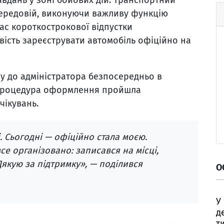
передовій, виконуючи важливу функцію
час короткострокової відпустки
ість зареєструвати автомобіль офіційно на
у до адміністратора безпосередньо в
 Процедура оформлення пройшла
чікувань.
. Сьогодні — офіційно стала моєю.
се організовано: записався на місці,
якую за підтримку», — поділився
О
У
д
т