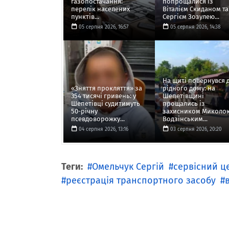
газопостачання:
попрощалися із
перелік населених
Віталієм Скиданом та
пунктів...
Сергієм Зозулею...
05 серпня 2026, 16:57
05 серпня 2026, 14:38
На щиті повернувся 
«Зняття прокляття» за
рідного дому: на
354 тисячі гривень: у
Шепетівщині
Шепетівці судитимуть
прощались із
50-річну
захисником Миколо
псевдоворожку...
Водзінським...
04 серпня 2026, 13:16
03 серпня 2026, 20:20
Теги:
Омельчук Сергій
сервісний ц
реєстрація транспортного засобу