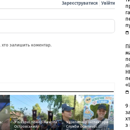
Зареєструватися
Увійти
п
г
п
п
 хто залишить коментар.
П
м
п
л
Н
п
«
9
з
х
ь:
У лікарні помер Микола
У Шепетівці інспектори
з
Островський:
Служби освітньої