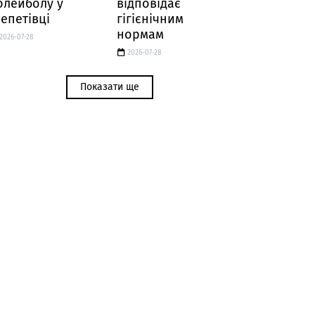
олейболу у
відповідає
епетівці
гігієнічним
нормам
2026-07-28
2026-07-28
Показати ще