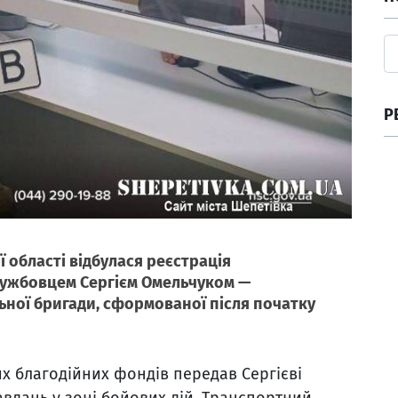
Р
 області відбулася реєстрація
лужбовцем Сергієм Омельчуком —
ьної бригади, сформованої після початку
их благодійних фондів передав Сергієві
вдань у зоні бойових дій. Транспортний