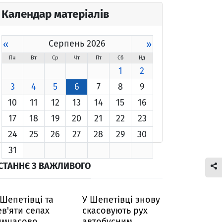
Календар матеріалів
«
Серпень 2026
»
Пн
Вт
Ср
Чт
Пт
Сб
Нд
1
2
3
4
5
6
7
8
9
10
11
12
13
14
15
16
17
18
19
20
21
22
23
24
25
26
27
28
29
30
31
СТАННЄ З ВАЖЛИВОГО
 Шепетівці та
У Шепетівці знову
ев'яти селах
скасовують рух
имчасово
автобусним