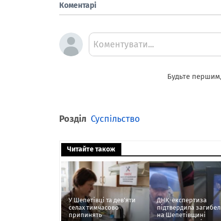
Коментарі
Коментувати...
Будьте першим,
Розділ
Суспільство
Читайте також
У Шепетівці та дев'яти
ДНК-експертиза
селах тимчасово
підтвердила загибел
припинять
на Шепетівщині