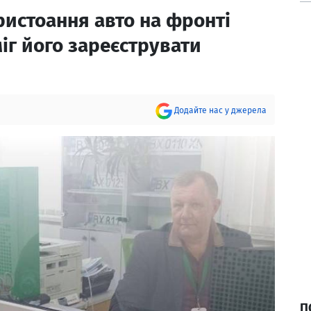
ристоання авто на фронті
іг його зареєструвати
Додайте нас у джерела
П