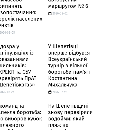
рипинять
маршрутом № 6
азопостачання:
2026-08-02
ерелік населених
унктів
2026-08-05
ідозра у
У Шепетівці
аніпуляціях із
вперше відбувся
оказаннями
Всеукраїнський
ічильників:
турнір з вільної
КРЕКП та СБУ
боротьби пам’яті
еревірять ПрАТ
Костянтина
Шепетівкагаз»
Михальчука
2026-07-29
2026-07-29
 команд та
На Шепетівщині
апекла боротьба:
знову перевіряли
то виборов кубок
водойми: який
 пляжного
пляж не