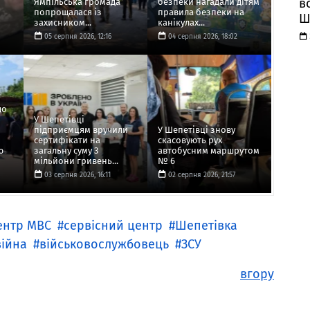
в
Ямпільська громада
безпеки нагадали дітям
попрощалася із
правила безпеки на
Ш
захисником...
канікулах...
05 серпня 2026, 12:16
04 серпня 2026, 18:02
до
У Шепетівці
підприємцям вручили
У Шепетівці знову
сертифікати на
скасовують рух
ю
загальну суму 3
автобусним маршрутом
мільйони гривень...
№ 6
03 серпня 2026, 16:11
02 серпня 2026, 21:57
ентр МВС
сервісний центр
Шепетівка
війна
військовослужбовець
ЗСУ
вгору