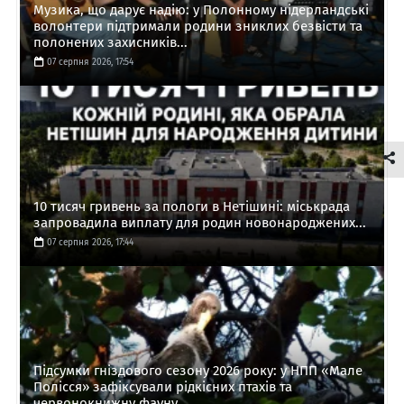
Музика, що дарує надію: у Полонному нідерландські
волонтери підтримали родини зниклих безвісти та
полонених захисників...
07 серпня 2026, 17:54
10 тисяч гривень за пологи в Нетішині: міськрада
запровадила виплату для родин новонароджених...
07 серпня 2026, 17:44
Підсумки гніздового сезону 2026 року: у НПП «Мале
Полісся» зафіксували рідкісних птахів та
червонокнижну фауну...