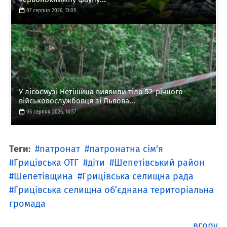
07 серпня 2026, 13:09
У лісосмузі Нетішина виявили тіло 52-річного
військовослужбовця зі Львова...
06 серпня 2026, 18:57
Теги:
патронат
патронатна сім'я
Грицівська ОТГ
діти
Шепетівський район
Шепетівщина
Грицівська селищна рада
Грицівська селищна об’єднана територіальна
громада
вгору