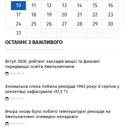
10
11
12
13
14
15
16
17
18
19
20
21
22
23
24
25
26
27
28
29
30
31
ОСТАННЄ З ВАЖЛИВОГО
Вступ 2026: рейтинг закладів вищої та фахової
передвищої освіти Хмельниччини
2026-08-09
Аномальна спека побила рекорди 1963 року: 6 серпня у
Шепетівці зафіксували +37,5 °C
2026-08-07
Вчора знову було побито температурні рекорди на
Хмельниччині: очевидно ненадовго
2026-08-05