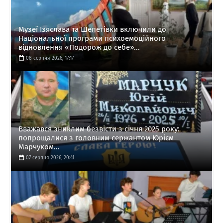
Музеї Ізяслава та Шепетівки включили до
Національної програми психоемоційного
відновлення «Подорож до себе»...
08 серпня 2026, 17:17
Вважався зниклим безвісти з січня 2025 року:
попрощалися з головним сержантом Юрієм
Марчуком...
07 серпня 2026, 20:41