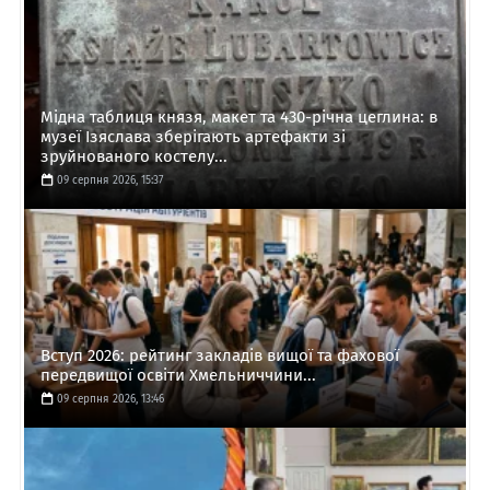
Мідна таблиця князя, макет та 430-річна цеглина: в
музеї Ізяслава зберігають артефакти зі
зруйнованого костелу...
09 серпня 2026, 15:37
Вступ 2026: рейтинг закладів вищої та фахової
передвищої освіти Хмельниччини...
09 серпня 2026, 13:46