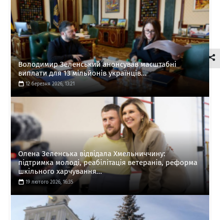
Володимир Зеленський анонсував масштабні
виплати для 13 мільйонів українців...
12 березня 2026, 13:21
Олена Зеленська відвідала Хмельниччину:
підтримка молоді, реабілітація ветеранів, реформа
шкільного харчування...
19 лютого 2026, 16:35