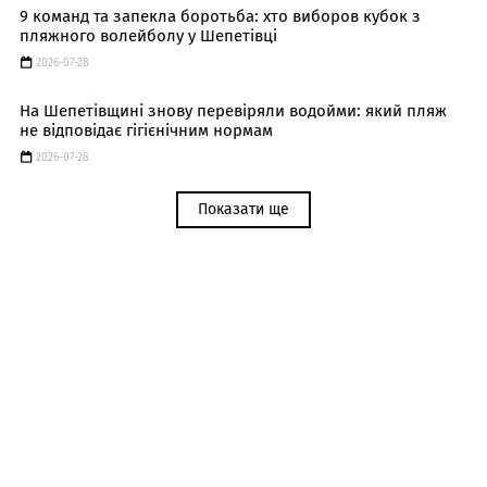
9 команд та запекла боротьба: хто виборов кубок з
пляжного волейболу у Шепетівці
2026-07-28
На Шепетівщині знову перевіряли водойми: який пляж
не відповідає гігієнічним нормам
2026-07-28
Показати ще