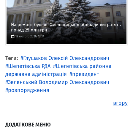
На ремонт будівлі Хмельницької облради витратять
понад 25 млн грн
13 лютого 2026, 13:34
Теги:
Глушаков Олексій Олександрович
Шепетівська РДА
Шепетівська районна
державна адміністрація
президент
Зеленський Володимир Олександрович
розпорядження
вгору
ДОДАТКОВЕ МЕНЮ