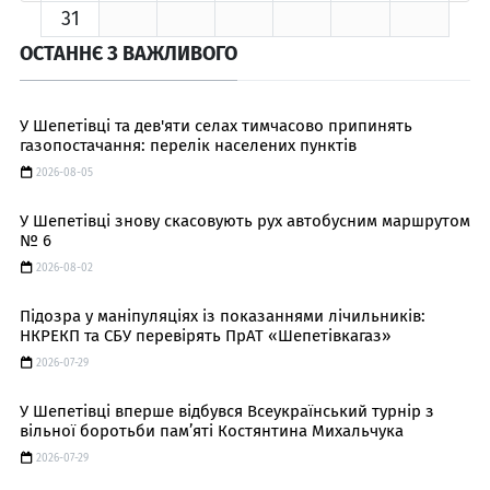
31
ОСТАННЄ З ВАЖЛИВОГО
У Шепетівці та дев'яти селах тимчасово припинять
газопостачання: перелік населених пунктів
2026-08-05
У Шепетівці знову скасовують рух автобусним маршрутом
№ 6
2026-08-02
Підозра у маніпуляціях із показаннями лічильників:
НКРЕКП та СБУ перевірять ПрАТ «Шепетівкагаз»
2026-07-29
У Шепетівці вперше відбувся Всеукраїнський турнір з
вільної боротьби пам’яті Костянтина Михальчука
2026-07-29