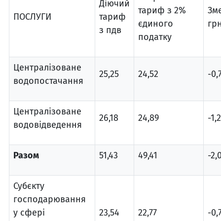
Діючий
тариф з 2%
Зм
ПОСЛУГИ
тариф
єдиного
грн
з пдв
податку
Централізоване
25,25
24,52
-0,
водопостачання
Централізоване
26,18
24,89
-1,
водовідведення
Разом
51,43
49,41
-2,
Субєкту
господарювання
у сфері
23,54
22,77
-0,