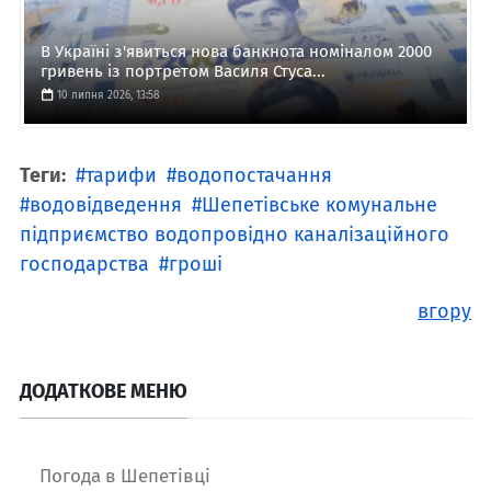
В Україні з'явиться нова банкнота номіналом 2000
гривень із портретом Василя Стуса...
10 липня 2026, 13:58
Теги:
тарифи
водопостачання
водовідведення
Шепетівське комунальне
підприємство водопровідно каналізаційного
господарства
гроші
вгору
ДОДАТКОВЕ МЕНЮ
Погода в Шепетівці