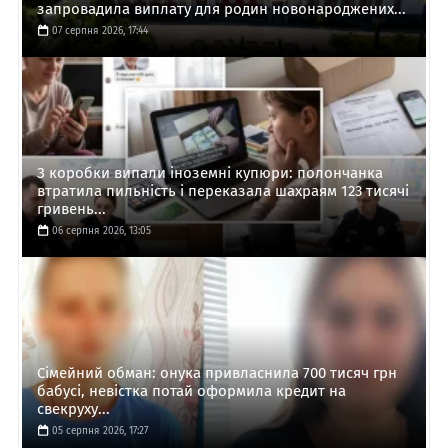
запровадила виплату для родин новонароджених...
07 серпня 2026, 17:44
З коробки випали іноземні купюри: полончанка
втратила пильність і переказала шахраям 123 тисячі
гривень...
06 серпня 2026, 13:05
Сімейний обман: онука привласнила 700 тисяч грн
бабусі, невістка потай оформила кредит на
свекруху...
05 серпня 2026, 17:27