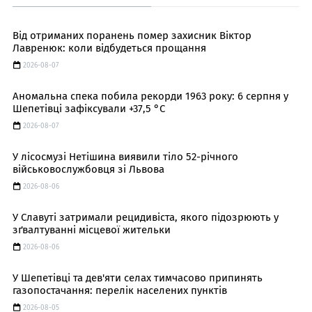
Від отриманих поранень помер захисник Віктор
Лавренюк: коли відбудеться прощання
2026-08-07
Аномальна спека побила рекорди 1963 року: 6 серпня у
Шепетівці зафіксували +37,5 °C
2026-08-07
У лісосмузі Нетішина виявили тіло 52-річного
військовослужбовця зі Львова
2026-08-06
У Славуті затримали рецидивіста, якого підозрюють у
зґвалтуванні місцевої жительки
2026-08-06
У Шепетівці та дев'яти селах тимчасово припинять
газопостачання: перелік населених пунктів
2026-08-05