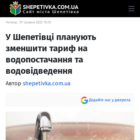
Четвер, 19 травня 2022 16:01
У Шепетівці планують
зменшити тариф на
водопостачання та
водовідведення
Автор
shepetivka.com.ua
Додайте нас у джерела