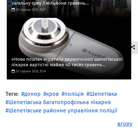
загальну суму 3 мільйони гривень...
03 серпня 2026, 16:11
«Нова пошта» втратила дерматоскоп шепетівської
лікарки вартістю майже 40 тисяч гривень...
03 серпня 2026, 15:14
Теги:
донор
кров
поліція
Шепетівка
Шепетівська багатопрофільна лікарня
Шепетівське районне управління поліції
вгору