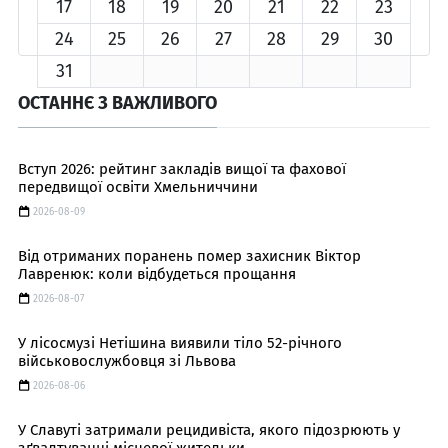
17
18
19
20
21
22
23
24
25
26
27
28
29
30
31
ОСТАННЄ З ВАЖЛИВОГО
Вступ 2026: рейтинг закладів вищої та фахової
передвищої освіти Хмельниччини
2026-08-09
Від отриманих поранень помер захисник Віктор
Лавренюк: коли відбудеться прощання
2026-08-07
У лісосмузі Нетішина виявили тіло 52-річного
військовослужбовця зі Львова
2026-08-06
У Славуті затримали рецидивіста, якого підозрюють у