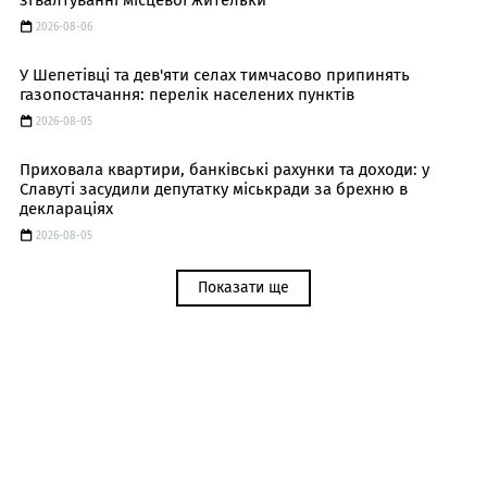
зґвалтуванні місцевої жительки
2026-08-06
У Шепетівці та дев'яти селах тимчасово припинять
газопостачання: перелік населених пунктів
2026-08-05
Приховала квартири, банківські рахунки та доходи: у
Славуті засудили депутатку міськради за брехню в
деклараціях
2026-08-05
Показати ще