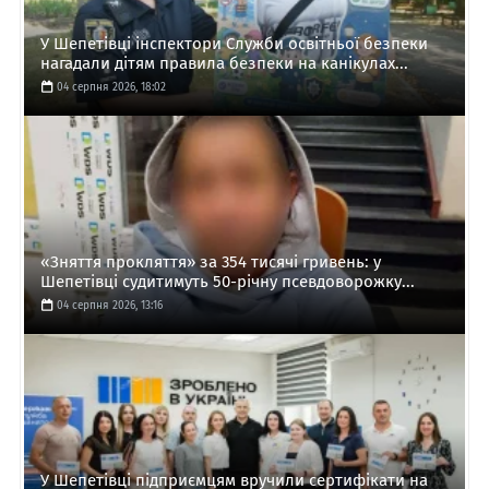
У Шепетівці інспектори Служби освітньої безпеки
нагадали дітям правила безпеки на канікулах...
04 серпня 2026, 18:02
«Зняття прокляття» за 354 тисячі гривень: у
Шепетівці судитимуть 50-річну псевдоворожку...
04 серпня 2026, 13:16
У Шепетівці підприємцям вручили сертифікати на