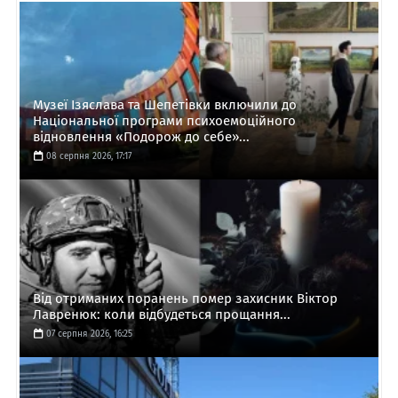
Музеї Ізяслава та Шепетівки включили до
Національної програми психоемоційного
відновлення «Подорож до себе»...
08 серпня 2026, 17:17
Від отриманих поранень помер захисник Віктор
Лавренюк: коли відбудеться прощання...
07 серпня 2026, 16:25