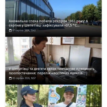
Аномальна спека побила рекорди 1963 року: 6
серпня у Шепетівці зафіксували +37,5 °C...
07 серпня 2026, 13:43
У Шепетівці та дев'яти селах тимчасово припинять
газопостачання: перелік населених пунктів...
05 серпня 2026, 16:57