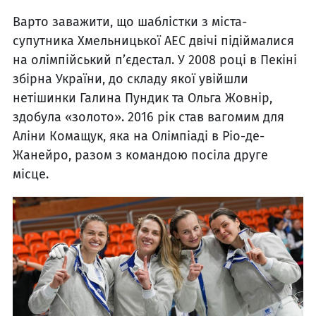
Варто заважити, що шаблістки з міста-
супутника Хмельницької АЕС двічі підіймалися
на олімпійський п’єдестал. У 2008 році в Пекіні
збірна України, до складу якої увійшли
нетішинки Галина Пундик та Ольга Жовнір,
здобула «золото». 2016 рік став вагомим для
Аліни Комащук, яка на Олімпіаді в Ріо-де-
Жанейро, разом з командою посіла друге
місце.