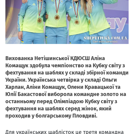
Вихованка Нетішинської КДЮСШ Аліна
Комащук здобула чемпіонство на Кубку світу з
фехтування на шаблях у складі збірної команди
України. Українська четвірка у складі Ольги
Харлан, Аліни Комащук, Олени Кравацької та
Юлії Бакастової виборола командне золото на
останньому перед Олімпіадою Кубку світу з
фехтування на шаблях серед жінок, який
проходив у болгарському Пловдиві.
Для українських шаблісток це третя командна