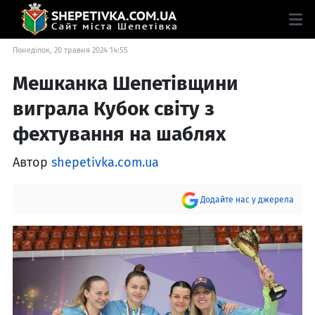
Понеділок, 20 травня 2024 14:55
Мешканка Шепетівщини
виграла Кубок світу з
фехтування на шаблях
Автор
shepetivka.com.ua
Додайте нас у джерела