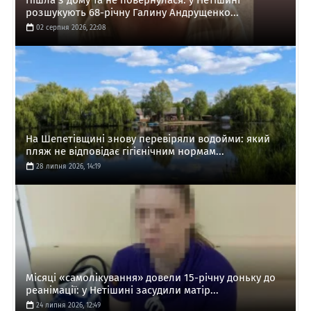
Пішла з дому та не повернулася: у Нетішині
розшукують 68-річну Галину Андрущенко...
02 серпня 2026, 22:08
На Шепетівщині знову перевіряли водойми: який
пляж не відповідає гігієнічним нормам...
28 липня 2026, 14:19
Місяці «самолікування» довели 15-річну доньку до
реанімації: у Нетішині засудили матір...
24 липня 2026, 12:49