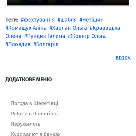
Теги:
фехтування
шабля
Нетішин
Комащук Аліна
Харлан Ольга
Кравацька
Олена
Пундик Галина
Жовнір Ольга
Пловдив
Болгарія
вгору
ДОДАТКОВЕ МЕНЮ
Погода в Шепетівці
Робота в Шепетівці
Нерухомість
Курс валют в банках