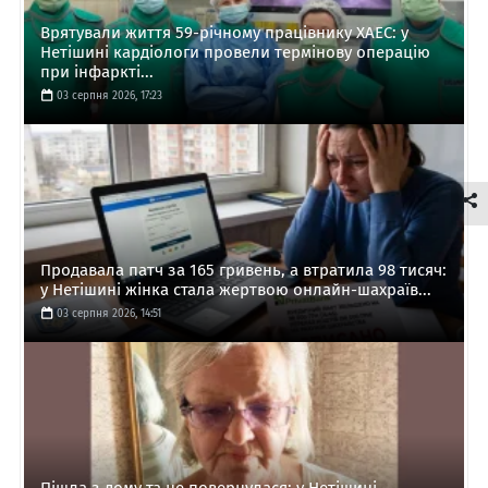
Врятували життя 59-річному працівнику ХАЕС: у
Нетішині кардіологи провели термінову операцію
при інфаркті...
03 серпня 2026, 17:23
Продавала патч за 165 гривень, а втратила 98 тисяч:
у Нетішині жінка стала жертвою онлайн-шахраїв...
03 серпня 2026, 14:51