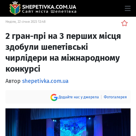
Неділя, 22 січня 2023 12:48
2 гран-прі на 3 перших місця
здобули шепетівські
чирлідери на міжнародному
конкурсі
Автор
shepetivka.com.ua
Додайте нас у джерела
Фотогалерея