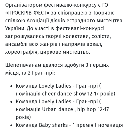
Організатором фестивалю-конкурсу є ГО
«ПРОСКРІВ-ФЕСТ» за співпрацею з Творчою
спілкою Асоціації діячів естрадного мистецтва
України. До участі в фестивалі-конкурсі
запрошувались творчі колективи, солісти,
ансамблі всіх жанрів і напрямів вокал,
хореографія, циркове мистецтво.
Шепетівчанам вдалося здобути 3 перших
місця, та 2 Гран-прі:
Команда Lovely Ladies - Гран-прі (
номінація cheer dance show 12-17 років)
Команда Lovely Ladies - Гран-прі (
номінація Urban dance , hip hop 12-17
років)
Команда Baby sharks - 1 премія ( номінація