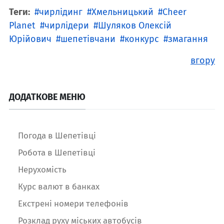
Теги:
чирлідинг
Хмельницький
Cheer
Planet
чирлідери
Шуляков Олексій
Юрійович
шепетівчани
конкурс
змагання
вгору
ДОДАТКОВЕ МЕНЮ
Погода в Шепетівці
Робота в Шепетівці
Нерухомість
Курс валют в банках
Екстрені номери телефонів
Розклад руху міських автобусів