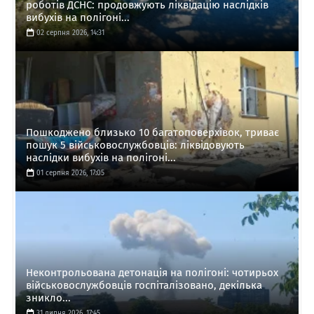
роботів ДСНС: продовжують ліквідацію наслідків
вибухів на полігоні...
02 серпня 2026, 14:31
Пошкоджено близько 10 багатоповерхівок, триває
пошук 5 військовослужбовців: ліквідовують
наслідки вибухів на полігоні...
01 серпня 2026, 17:05
Неконтрольована детонація на полігоні: чотирьох
військовослужбовців госпіталізовано, декілька
зникло...
31 липня 2026, 17:45