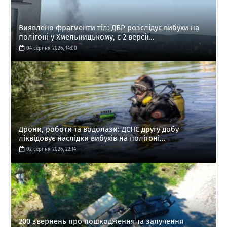
Виявлено фрагменти тіл: ДБР розслідує вибухи на
полігоні у Хмельницькому, є 2 версії...
04 серпня 2026, 14:00
Дрони, роботи та водолази: ДСНС другу добу
ліквідовує наслідки вибухів на полігоні...
02 серпня 2026, 22:14
200 звернень про пошкодження та залучення