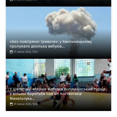
«Без повітряної тривоги»: у Хмельницькому
пролунало декілька вибухів...
31 липня 2026, 13:34
У Шепетівці вперше відбувся Всеукраїнський турнір
з вільної боротьби пам’яті Костянтина
Михальчука...
29 липня 2026, 16:54