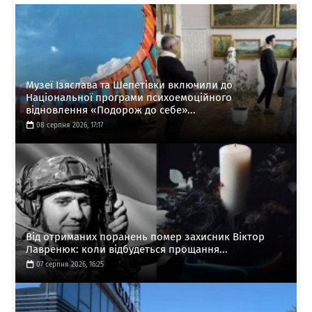
Музеї Ізяслава та Шепетівки включили до
Національної програми психоемоційного
відновлення «Подорож до себе»...
08 серпня 2026, 17:17
Від отриманих поранень помер захисник Віктор
Лавренюк: коли відбудеться прощання...
07 серпня 2026, 16:25