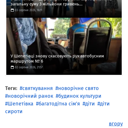
загальну суму 3 мільйони гривень...
03 серпня 2026, 16:11
У Шепетівці знову скасовують рух автобусним
маршрутом № 6
02 серпня 2026, 21:57
Теги:
святкування
новорічне свято
новорічний ранок
будинок культури
Шепетівка
багатодітна сім'я
діти
діти
сироти
вгору