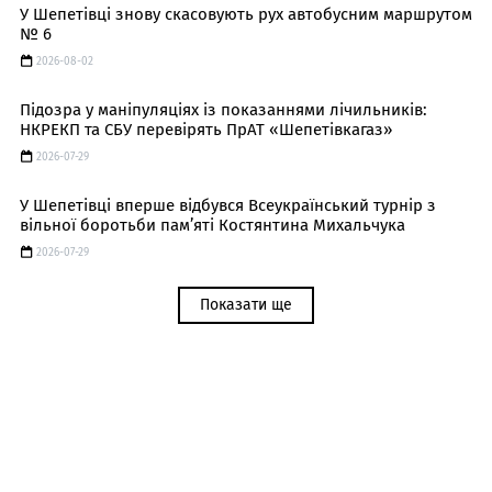
У Шепетівці знову скасовують рух автобусним маршрутом
№ 6
2026-08-02
Підозра у маніпуляціях із показаннями лічильників:
НКРЕКП та СБУ перевірять ПрАТ «Шепетівкагаз»
2026-07-29
У Шепетівці вперше відбувся Всеукраїнський турнір з
вільної боротьби пам’яті Костянтина Михальчука
2026-07-29
Показати ще