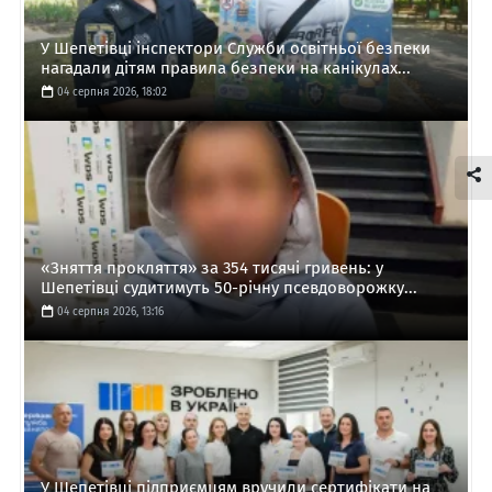
У Шепетівці інспектори Служби освітньої безпеки
нагадали дітям правила безпеки на канікулах...
04 серпня 2026, 18:02
«Зняття прокляття» за 354 тисячі гривень: у
Шепетівці судитимуть 50-річну псевдоворожку...
04 серпня 2026, 13:16
У Шепетівці підприємцям вручили сертифікати на