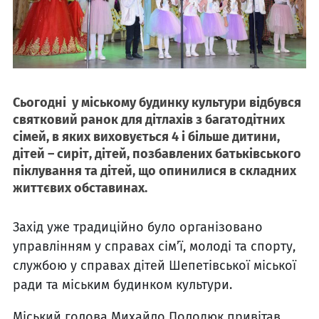
Сьогодні у міському будинку культури відбувся
святковий ранок для дітлахів з багатодітних
сімей, в яких виховується 4 і більше дитини,
дітей – сиріт, дітей, позбавлених батьківського
піклування та дітей, що опинилися в складних
життєвих обставинах.
Захід уже традиційно було організовано
управлінням у справах сім’ї, молоді та спорту,
службою у справах дітей Шепетівської міської
ради та міським будинком культури.
Міський голова Михайло Полодюк привітав