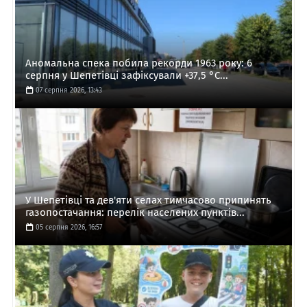
Аномальна спека побила рекорди 1963 року: 6
серпня у Шепетівці зафіксували +37,5 °C...
07 серпня 2026, 13:43
У Шепетівці та дев'яти селах тимчасово припинять
газопостачання: перелік населених пунктів...
05 серпня 2026, 16:57