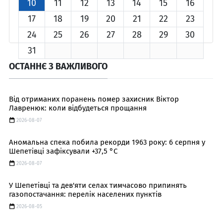
10
11
12
13
14
15
16
17
18
19
20
21
22
23
24
25
26
27
28
29
30
31
ОСТАННЄ З ВАЖЛИВОГО
Від отриманих поранень помер захисник Віктор
Лавренюк: коли відбудеться прощання
2026-08-07
Аномальна спека побила рекорди 1963 року: 6 серпня у
Шепетівці зафіксували +37,5 °C
2026-08-07
У Шепетівці та дев'яти селах тимчасово припинять
газопостачання: перелік населених пунктів
2026-08-05