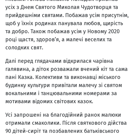
усіх з Днем Святого Миколая Чудотворця та
прийдешніми святами. Побажав усім присутнім,
щоб у їхніх родинах панувала любов, щирість
та добро. Також побажав усім у Новому 2020
році щастя, здоров’я, а малечі веселих та
солодких свят.
Далі перед глядачами відкрилася чарівна
галявина, а діток розважали вчений кіт та сама
пані Казка. Колективи та виконавці міського
будинку культури привітали малечу зі святом
вокальними і танцювальними номерами за
мотивами відомих світових казок.
Усі запрошені на благодійний ранок малюки
отримали смаколики. Після святкового дійства
90 дітей-сиріт та позбавлених батьківського