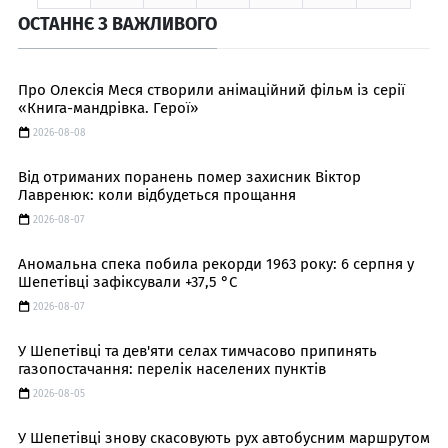
ОСТАННЄ З ВАЖЛИВОГО
Про Олексія Меся створили анімаційний фільм із серії
«Книга-мандрівка. Герої»
2026-08-08
Від отриманих поранень помер захисник Віктор
Лавренюк: коли відбудеться прощання
2026-08-07
Аномальна спека побила рекорди 1963 року: 6 серпня у
Шепетівці зафіксували +37,5 °C
2026-08-07
У Шепетівці та дев'яти селах тимчасово припинять
газопостачання: перелік населених пунктів
2026-08-05
У Шепетівці знову скасовують рух автобусним маршрутом