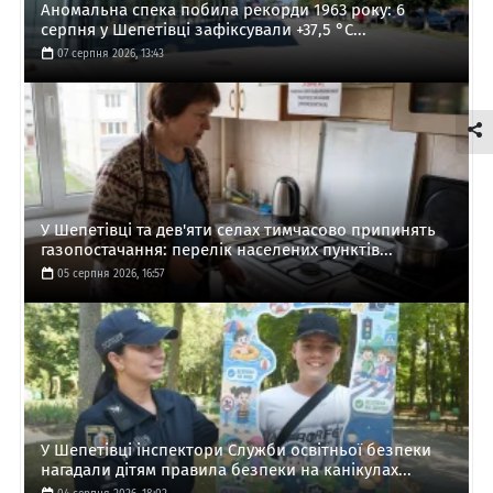
Аномальна спека побила рекорди 1963 року: 6
серпня у Шепетівці зафіксували +37,5 °C...
07 серпня 2026, 13:43
У Шепетівці та дев'яти селах тимчасово припинять
газопостачання: перелік населених пунктів...
05 серпня 2026, 16:57
У Шепетівці інспектори Служби освітньої безпеки
нагадали дітям правила безпеки на канікулах...