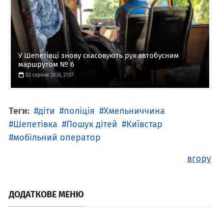
У Шепетівці знову скасовують рух автобусним
маршрутом № 6
02 серпня 2026, 21:57
Теги:
діти
поліція
Хмельниччина
Шепетівка
Пошук дітей
Київстар
мобільний оператор
вгору
ДОДАТКОВЕ МЕНЮ