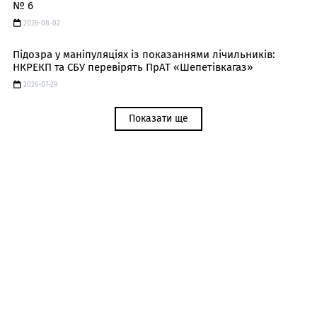
№ 6
2026-08-02
Підозра у маніпуляціях із показаннями лічильників:
НКРЕКП та СБУ перевірять ПрАТ «Шепетівкагаз»
2026-07-29
Показати ще