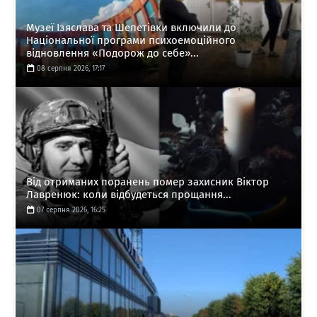
Музеї Ізяслава та Шепетівки включили до
Національної програми психоемоційного
відновлення «Подорож до себе»...
08 серпня 2026, 17:17
Від отриманих поранень помер захисник Віктор
Лавренюк: коли відбудеться прощання...
07 серпня 2026, 16:25