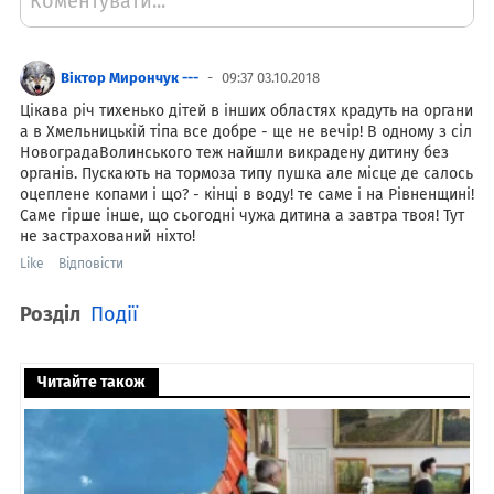
Коментувати...
Віктор Мирончук ---
09:37 03.10.2018
Цікава річ тихенько дітей в інших областях крадуть на органи
а в Хмельницькій тіпа все добре - ще не вечір! В одному з сіл
НовоградаВолинського теж найшли викрадену дитину без
органів. Пускають на тормоза типу пушка але місце де салось
оцеплене копами і що? - кінці в воду! те саме і на Рівненщині!
Саме гірше інше, що сьогодні чужа дитина а завтра твоя! Тут
не застрахований ніхто!
Like
Відповісти
Розділ
Події
Читайте також