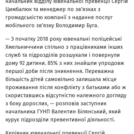
начальник відділу ювенальної превенції Сергій
Цимбалюк та менеджер по зв‘язках з
громадськістю компанії з надання послуг
мобільного зв‘язку Володимир Буга.
— З початку 2018 року ювенальні поліцейські
Хмельниччини спільно з працівниками інших
служб та підрозділів розшукали і повернули
дому 92 дитини. 85% з них знайшли упродовж
першої доби після зникнення. Переважна
більшість дітей самовільно залишала місце
проживання після конфлікту з батьками або ж
скориставшись відсутністю належного догляду
з боку дорослих, — розповів заступник
начальника ГУНП Валентин Білянський, який
курує підрозділи превентивної діяльності.
Керівник ювенальної превенції Сергій