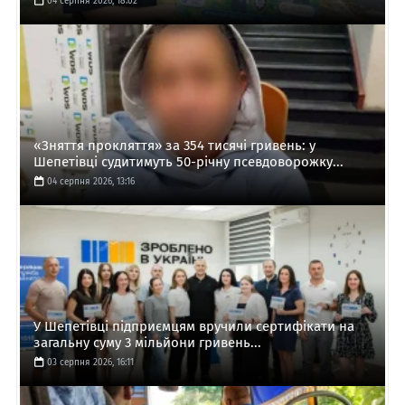
04 серпня 2026, 18:02
«Зняття прокляття» за 354 тисячі гривень: у
Шепетівці судитимуть 50-річну псевдоворожку...
04 серпня 2026, 13:16
У Шепетівці підприємцям вручили сертифікати на
загальну суму 3 мільйони гривень...
03 серпня 2026, 16:11